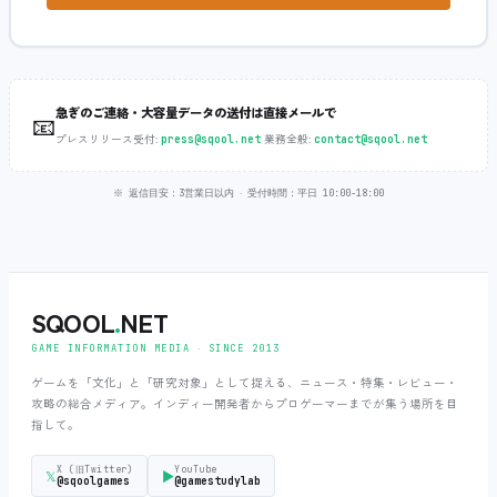
急ぎのご連絡・大容量データの送付は直接メールで
📧
プレスリリース受付:
‧
業務全般:
press@sqool.net
contact@sqool.net
※ 返信目安：3営業日以内 ‧ 受付時間：平日 10:00-18:00
SQOOL
.
NET
GAME INFORMATION MEDIA ‧ SINCE 2013
ゲームを「文化」と「研究対象」として捉える、ニュース・特集・レビュー・
攻略の総合メディア。インディー開発者からプロゲーマーまでが集う場所を目
指して。
X (旧Twitter)
YouTube
𝕏
▶
@sqoolgames
@gamestudylab