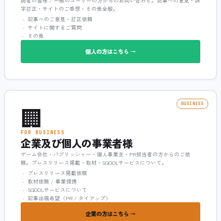
読者の皆様 / 一般のユーザーの方からのお問い合わせ。記事への意見・誤
字訂正・サイトのご感想・その他全般。
記事へのご意見・訂正依頼
サイトに関するご質問
その他
個人の方はこちら →
🏢
BUSINESS
FOR BUSINESS
企業及び個人の事業者様
ゲーム会社・パブリッシャー・個人事業主・PR担当者の方からのご依
頼。プレスリリース掲載・取材・SQOOLサービスについて。
プレスリリース掲載依頼
取材依頼 / 事業提携
SQOOLサービスについて
記事出稿希望（PR / タイアップ）
企業の方はこちら →