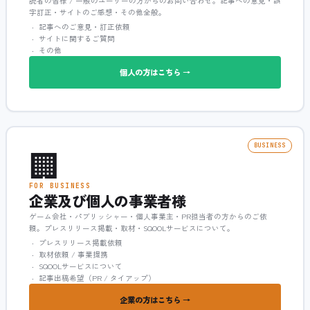
読者の皆様 / 一般のユーザーの方からのお問い合わせ。記事への意見・誤
字訂正・サイトのご感想・その他全般。
記事へのご意見・訂正依頼
サイトに関するご質問
その他
個人の方はこちら →
🏢
BUSINESS
FOR BUSINESS
企業及び個人の事業者様
ゲーム会社・パブリッシャー・個人事業主・PR担当者の方からのご依
頼。プレスリリース掲載・取材・SQOOLサービスについて。
プレスリリース掲載依頼
取材依頼 / 事業提携
SQOOLサービスについて
記事出稿希望（PR / タイアップ）
企業の方はこちら →