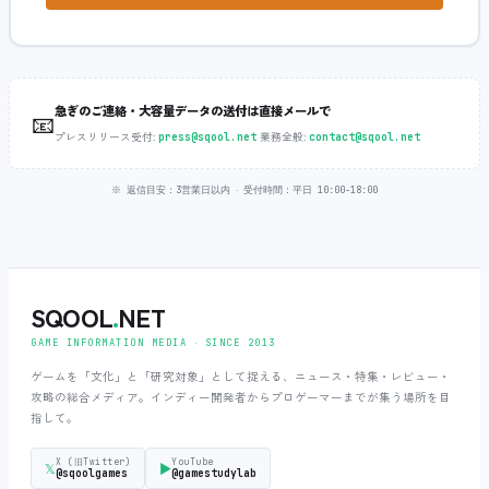
急ぎのご連絡・大容量データの送付は直接メールで
📧
プレスリリース受付:
‧
業務全般:
press@sqool.net
contact@sqool.net
※ 返信目安：3営業日以内 ‧ 受付時間：平日 10:00-18:00
SQOOL
.
NET
GAME INFORMATION MEDIA ‧ SINCE 2013
ゲームを「文化」と「研究対象」として捉える、ニュース・特集・レビュー・
攻略の総合メディア。インディー開発者からプロゲーマーまでが集う場所を目
指して。
X (旧Twitter)
YouTube
𝕏
▶
@sqoolgames
@gamestudylab