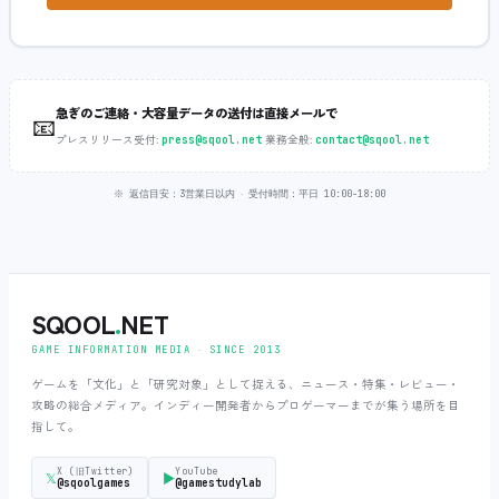
急ぎのご連絡・大容量データの送付は直接メールで
📧
プレスリリース受付:
‧
業務全般:
press@sqool.net
contact@sqool.net
※ 返信目安：3営業日以内 ‧ 受付時間：平日 10:00-18:00
SQOOL
.
NET
GAME INFORMATION MEDIA ‧ SINCE 2013
ゲームを「文化」と「研究対象」として捉える、ニュース・特集・レビュー・
攻略の総合メディア。インディー開発者からプロゲーマーまでが集う場所を目
指して。
X (旧Twitter)
YouTube
𝕏
▶
@sqoolgames
@gamestudylab