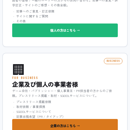
読者の皆様 / 一般のユーザーの方からのお問い合わせ。記事への意見・誤
字訂正・サイトのご感想・その他全般。
記事へのご意見・訂正依頼
サイトに関するご質問
その他
個人の方はこちら →
🏢
BUSINESS
FOR BUSINESS
企業及び個人の事業者様
ゲーム会社・パブリッシャー・個人事業主・PR担当者の方からのご依
頼。プレスリリース掲載・取材・SQOOLサービスについて。
プレスリリース掲載依頼
取材依頼 / 事業提携
SQOOLサービスについて
記事出稿希望（PR / タイアップ）
企業の方はこちら →