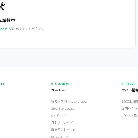
️
ム準備中
へ直接お送りください。
.net
IES
§ CORNERS
§ ABOUT
コーナー
サイト情
攻略ハブ /hints-and-tips/
SQOOL.N
Steam Showcase
お問い合わ
eスポーツ
プレス・取
月別アーカイブ
編集部のおすすめ
RSSフィード