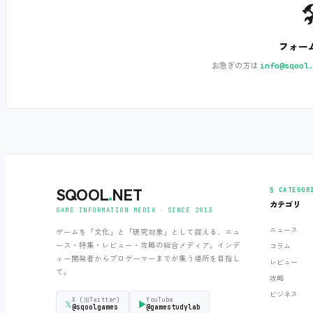

フォー
お急ぎの方は
info@sqool
SQOOL
.
NET
§ CATEGOR
カテゴリ
GAME INFORMATION MEDIA ‧ SINCE 2013
ニュース
ゲームを「文化」と「研究対象」として捉える、ニュ
ース・特集・レビュー・攻略の総合メディア。インデ
コラム
ィー開発者からプロゲーマーまでが集う場所を目指し
レビュー
て。
攻略
ビジネス
X (旧Twitter)
YouTube
𝕏
▶
@sqoolgames
@gamestudylab