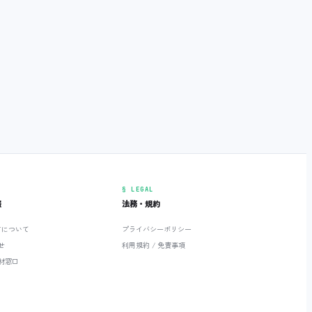
§ LEGAL
報
法務・規約
ETについて
プライバシーポリシー
せ
利用規約 / 免責事項
材窓口