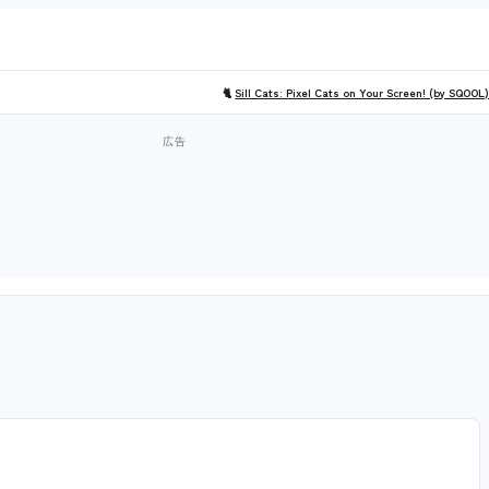
🐈
Sill Cats: Pixel Cats on Your Screen! (by SQOOL