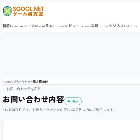
新着
ニュース
コラム
レビュー
攻略
ビジネス
Latest
News
Columns
Reviews
Guides
Industry
Home
/
お問い合わせ
/
個人様向け
← お問い合わせ元を変更
お問い合わせ内容
👤 個人
* は必須項目です。お送りいただいた内容は3営業日以内にご返信します。