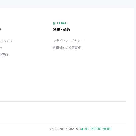
§ LEGAL
報
法務・規約
ETについて
プライバシーポリシー
せ
利用規約 / 免責事項
材窓口
v3.0.0
‧
build 20260505
‧
● ALL SYSTEMS NORMAL