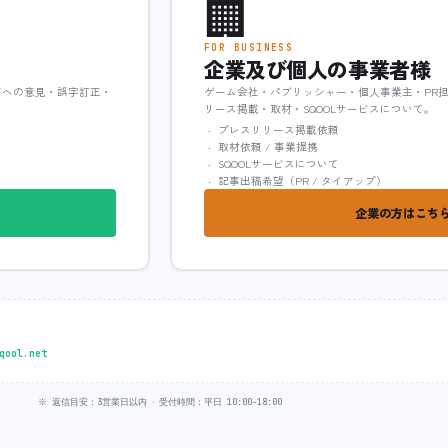
🏢
FOR BUSINESS
企業及び個人の事業者様
事への意見・誤字訂正・
ゲーム会社・パブリッシャー・個人事業主・PR
リース掲載・取材・SQOOLサービスについて。
プレスリリース掲載依頼
取材依頼 / 事業提携
SQOOLサービスについて
記事出稿希望（PR / タイアップ）
企業の方はこちら
qool.net
※ 返信目安：3営業日以内 ‧ 受付時間：平日 10:00-18:00