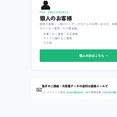
👤
FOR INDIVIDUALS
個人のお客様
読者の皆様 / 一般のユーザーの方からのお問い合わせ。記
サイトのご感想・その他全般。
記事へのご意見・訂正依頼
サイトに関するご質問
その他
個人の方はこちら →
急ぎのご連絡・大容量データの送付は直接メールで
📧
プレスリリース受付:
‧
業務全般:
press@sqool.net
contact@s