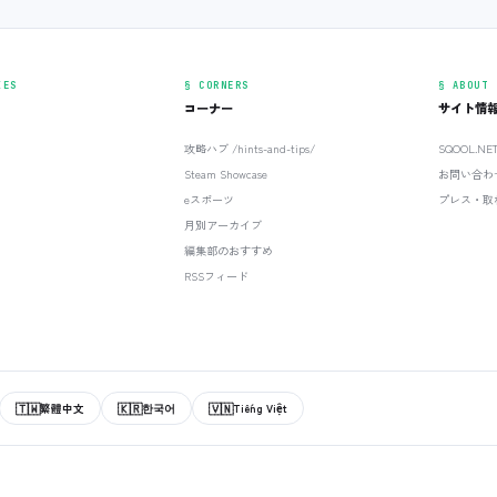
IES
§ CORNERS
§ ABOUT
コーナー
サイト情
攻略ハブ /hints-and-tips/
SQOOL.N
Steam Showcase
お問い合わ
eスポーツ
プレス・取
月別アーカイブ
編集部のおすすめ
RSSフィード
🇹🇼
🇰🇷
🇻🇳
繁體中文
한국어
Tiếng Việt