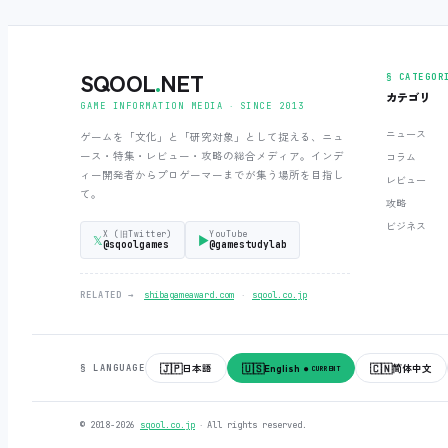
SQOOL
.
NET
§ CATEGOR
カテゴリ
GAME INFORMATION MEDIA ‧ SINCE 2013
ニュース
ゲームを「文化」と「研究対象」として捉える、ニュ
ース・特集・レビュー・攻略の総合メディア。インデ
コラム
ィー開発者からプロゲーマーまでが集う場所を目指し
レビュー
て。
攻略
ビジネス
X (旧Twitter)
YouTube
𝕏
▶
@sqoolgames
@gamestudylab
‧
RELATED →
shibagameaward.com
sqool.co.jp
🇯🇵
🇺🇸
🇨🇳
日本語
English
简体中文
§ LANGUAGE
● CURRENT
© 2018-2026
sqool.co.jp
‧ All rights reserved.