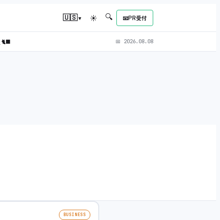
🔍
▾
🇺🇸
☀
📧
PR受付
)
🐈‍⬛
📅
2026.08.08
BUSINESS