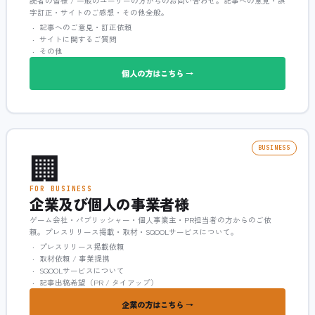
読者の皆様 / 一般のユーザーの方からのお問い合わせ。記事への意見・誤
字訂正・サイトのご感想・その他全般。
記事へのご意見・訂正依頼
サイトに関するご質問
その他
個人の方はこちら →
🏢
BUSINESS
FOR BUSINESS
企業及び個人の事業者様
ゲーム会社・パブリッシャー・個人事業主・PR担当者の方からのご依
頼。プレスリリース掲載・取材・SQOOLサービスについて。
プレスリリース掲載依頼
取材依頼 / 事業提携
SQOOLサービスについて
記事出稿希望（PR / タイアップ）
企業の方はこちら →