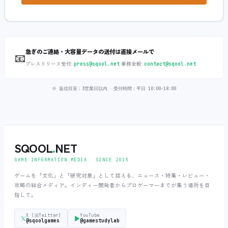
急ぎのご連絡・大容量データの送付は直接メールで
📧
プレスリリース受付:
‧
業務全般:
press@sqool.net
contact@sqool.net
※ 返信目安：3営業日以内 ‧ 受付時間：平日 10:00-18:00
SQOOL
.
NET
GAME INFORMATION MEDIA ‧ SINCE 2013
ゲームを「文化」と「研究対象」として捉える、ニュース・特集・レビュー・
攻略の総合メディア。インディー開発者からプロゲーマーまでが集う場所を目
指して。
X (旧Twitter)
YouTube
𝕏
▶
@sqoolgames
@gamestudylab