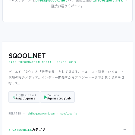
プレスリリースは
へ、 業務全般は
へ
press@sqool.net
info@sqool.net
直接お送りください。
SQOOL
.
NET
GAME INFORMATION MEDIA ‧ SINCE 2013
ゲームを「文化」と「研究対象」として捉える、ニュース・特集・レビュー・
攻略の総合メディア。インディー開発者からプロゲーマーまでが集う場所を目
指して。
X (旧Twitter)
YouTube
𝕏
▶
@sqoolgames
@gamestudylab
‧
RELATED →
shibagameaward.com
sqool.co.jp
＋
カテゴリ
§ CATEGORIES