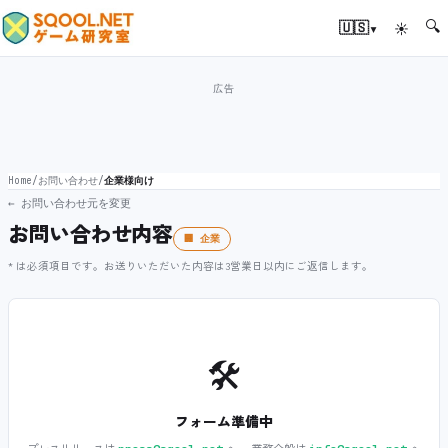
🔍
▾
🇺🇸
☀
Home
/
お問い合わせ
/
企業様向け
← お問い合わせ元を変更
お問い合わせ内容
🏢 企業
* は必須項目です。お送りいただいた内容は3営業日以内にご返信します。
🛠️
フォーム準備中