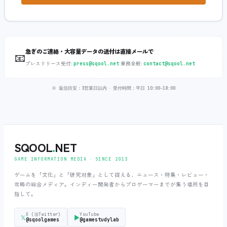
急ぎのご連絡・大容量データの送付は直接メールで
📧
プレスリリース受付:
‧
業務全般:
press@sqool.net
contact@sqool.net
※ 返信目安：3営業日以内 ‧ 受付時間：平日 10:00-18:00
SQOOL
.
NET
GAME INFORMATION MEDIA ‧ SINCE 2013
ゲームを「文化」と「研究対象」として捉える、ニュース・特集・レビュー・
攻略の総合メディア。インディー開発者からプロゲーマーまでが集う場所を目
指して。
X (旧Twitter)
YouTube
𝕏
▶
@sqoolgames
@gamestudylab