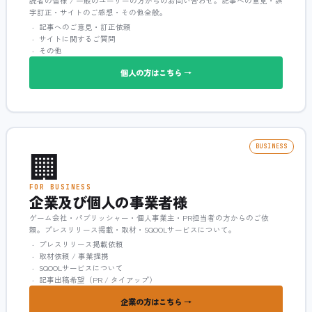
読者の皆様 / 一般のユーザーの方からのお問い合わせ。記事への意見・誤
字訂正・サイトのご感想・その他全般。
記事へのご意見・訂正依頼
サイトに関するご質問
その他
個人の方はこちら →
🏢
BUSINESS
FOR BUSINESS
企業及び個人の事業者様
ゲーム会社・パブリッシャー・個人事業主・PR担当者の方からのご依
頼。プレスリリース掲載・取材・SQOOLサービスについて。
プレスリリース掲載依頼
取材依頼 / 事業提携
SQOOLサービスについて
記事出稿希望（PR / タイアップ）
企業の方はこちら →