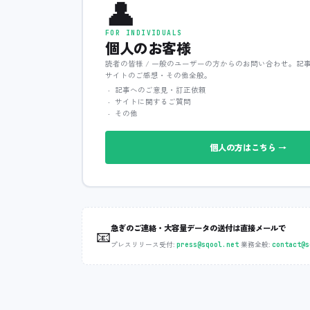
👤
FOR INDIVIDUALS
個人のお客様
読者の皆様 / 一般のユーザーの方からのお問い合わせ。記
サイトのご感想・その他全般。
記事へのご意見・訂正依頼
サイトに関するご質問
その他
個人の方はこちら →
急ぎのご連絡・大容量データの送付は直接メールで
📧
プレスリリース受付:
‧
業務全般:
press@sqool.net
contact@s