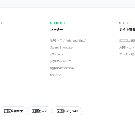
IES
§ CORNERS
§ ABOUT
コーナー
サイト情
攻略ハブ /hints-and-tips/
SQOOL.N
Steam Showcase
お問い合わ
eスポーツ
プレス・取
月別アーカイブ
編集部のおすすめ
RSSフィード
🇹🇼
🇰🇷
🇻🇳
繁體中文
한국어
Tiếng Việt