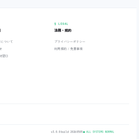
§ LEGAL
報
法務・規約
ETについて
プライバシーポリシー
せ
利用規約 / 免責事項
材窓口
v3.0.0
‧
build 20260505
‧
● ALL SYSTEMS NORMAL