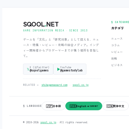
SQOOL
.
NET
§ CATEGOR
カテゴリ
GAME INFORMATION MEDIA ‧ SINCE 2013
ニュース
ゲームを「文化」と「研究対象」として捉える、ニュ
ース・特集・レビュー・攻略の総合メディア。インデ
コラム
ィー開発者からプロゲーマーまでが集う場所を目指し
レビュー
て。
攻略
ビジネス
X (旧Twitter)
YouTube
𝕏
▶
@sqoolgames
@gamestudylab
‧
RELATED →
shibagameaward.com
sqool.co.jp
🇯🇵
🇺🇸
🇨🇳
日本語
English
简体中文
§ LANGUAGE
● CURRENT
© 2018-2026
sqool.co.jp
‧ All rights reserved.