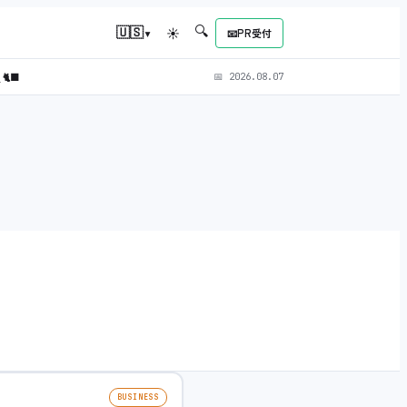
🔍
▾
🇺🇸
☀
📧
PR受付
)
🐈‍⬛
📅
2026.08.07
BUSINESS