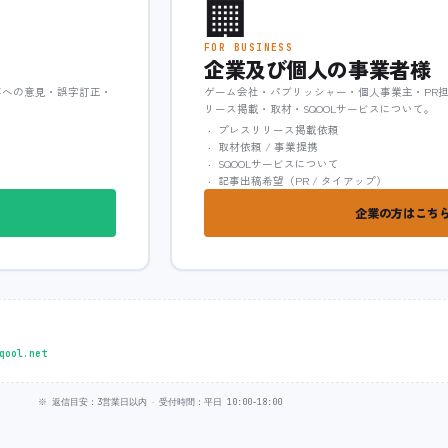
🏢
FOR BUSINESS
企業及び個人の事業者様
事への意見・誤字訂正・
ゲーム会社・パブリッシャー・個人事業主・PR
リース掲載・取材・SQOOLサービスについて。
プレスリリース掲載依頼
取材依頼 / 事業提携
SQOOLサービスについて
記事出稿希望（PR / タイアップ）
企業の方はこちら
qool.net
※ 返信目安：3営業日以内 ‧ 受付時間：平日 10:00-18:00