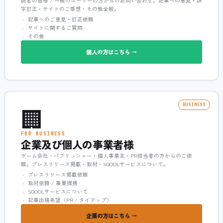
読者の皆様 / 一般のユーザーの方からのお問い合わせ。記事への意見・誤
字訂正・サイトのご感想・その他全般。
記事へのご意見・訂正依頼
サイトに関するご質問
その他
個人の方はこちら →
🏢
BUSINESS
FOR BUSINESS
企業及び個人の事業者様
ゲーム会社・パブリッシャー・個人事業主・PR担当者の方からのご依
頼。プレスリリース掲載・取材・SQOOLサービスについて。
プレスリリース掲載依頼
取材依頼 / 事業提携
SQOOLサービスについて
記事出稿希望（PR / タイアップ）
企業の方はこちら →