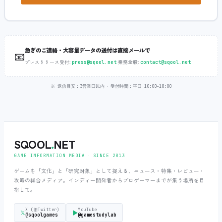
急ぎのご連絡・大容量データの送付は直接メールで
📧
プレスリリース受付:
‧
業務全般:
press@sqool.net
contact@sqool.net
※ 返信目安：3営業日以内 ‧ 受付時間：平日 10:00-18:00
SQOOL
.
NET
GAME INFORMATION MEDIA ‧ SINCE 2013
ゲームを「文化」と「研究対象」として捉える、ニュース・特集・レビュー・
攻略の総合メディア。インディー開発者からプロゲーマーまでが集う場所を目
指して。
X (旧Twitter)
YouTube
𝕏
▶
@sqoolgames
@gamestudylab