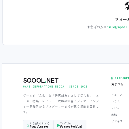

フォー
お急ぎの方は
info@sqool
SQOOL
.
NET
§ CATEGOR
カテゴリ
GAME INFORMATION MEDIA ‧ SINCE 2013
ニュース
ゲームを「文化」と「研究対象」として捉える、ニュ
ース・特集・レビュー・攻略の総合メディア。インデ
コラム
ィー開発者からプロゲーマーまでが集う場所を目指し
レビュー
て。
攻略
ビジネス
X (旧Twitter)
YouTube
𝕏
▶
@sqoolgames
@gamestudylab