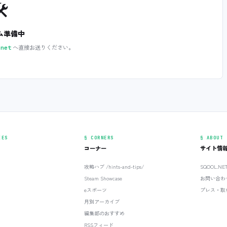
️
ム準備中
へ直接お送りください。
.net
IES
§ CORNERS
§ ABOUT
コーナー
サイト情
攻略ハブ /hints-and-tips/
SQOOL.N
Steam Showcase
お問い合わ
eスポーツ
プレス・取
月別アーカイブ
編集部のおすすめ
RSSフィード