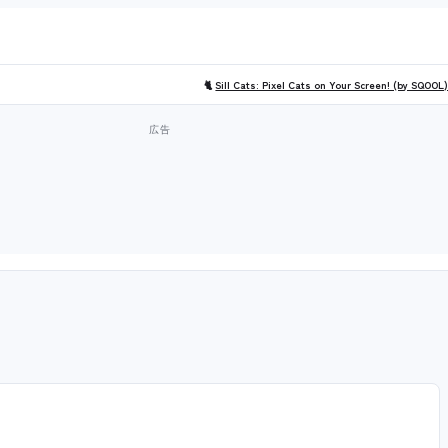
🐈
Sill Cats: Pixel Cats on Your Screen! (by SQOOL