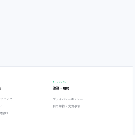
§ LEGAL
報
法務・規約
ETについて
プライバシーポリシー
せ
利用規約 / 免責事項
材窓口