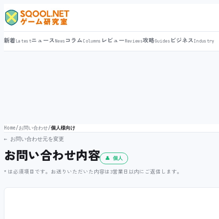
新着
ニュース
コラム
レビュー
攻略
ビジネス
Latest
News
Columns
Reviews
Guides
Industry
Home
/
お問い合わせ
/
個人様向け
← お問い合わせ元を変更
お問い合わせ内容
👤 個人
* は必須項目です。お送りいただいた内容は3営業日以内にご返信します。