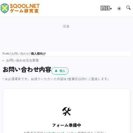
🔍
▾
🇺🇸
☀
Home
/
お問い合わせ
/
個人様向け
← お問い合わせ元を変更
お問い合わせ内容
👤 個人
* は必須項目です。お送りいただいた内容は3営業日以内にご返信します。
🛠️
フォーム準備中