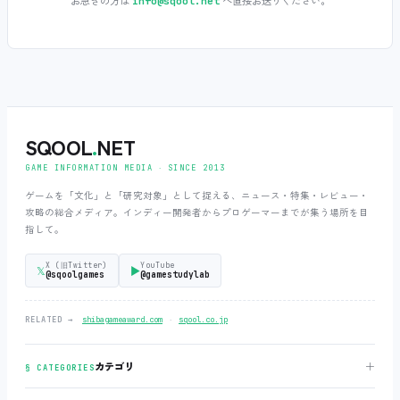
お急ぎの方は
へ直接お送りください。
info@sqool.net
SQOOL
.
NET
GAME INFORMATION MEDIA ‧ SINCE 2013
ゲームを「文化」と「研究対象」として捉える、ニュース・特集・レビュー・
攻略の総合メディア。インディー開発者からプロゲーマーまでが集う場所を目
指して。
X (旧Twitter)
YouTube
𝕏
▶
@sqoolgames
@gamestudylab
‧
RELATED →
shibagameaward.com
sqool.co.jp
＋
カテゴリ
§ CATEGORIES