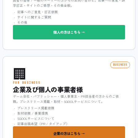
読者の皆様 / 一般のユーザーの方からのお問い合わせ。記事への意見・誤
字訂正・サイトのご感想・その他全般。
記事へのご意見・訂正依頼
サイトに関するご質問
その他
個人の方はこちら →
🏢
BUSINESS
FOR BUSINESS
企業及び個人の事業者様
ゲーム会社・パブリッシャー・個人事業主・PR担当者の方からのご依
頼。プレスリリース掲載・取材・SQOOLサービスについて。
プレスリリース掲載依頼
取材依頼 / 事業提携
SQOOLサービスについて
記事出稿希望（PR / タイアップ）
企業の方はこちら →