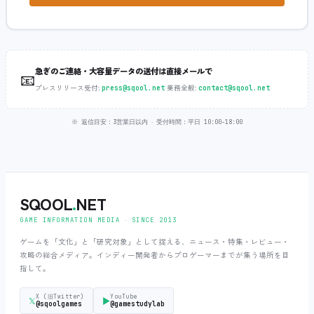
急ぎのご連絡・大容量データの送付は直接メールで
📧
プレスリリース受付:
‧
業務全般:
press@sqool.net
contact@sqool.net
※ 返信目安：3営業日以内 ‧ 受付時間：平日 10:00-18:00
SQOOL
.
NET
GAME INFORMATION MEDIA ‧ SINCE 2013
ゲームを「文化」と「研究対象」として捉える、ニュース・特集・レビュー・
攻略の総合メディア。インディー開発者からプロゲーマーまでが集う場所を目
指して。
X (旧Twitter)
YouTube
𝕏
▶
@sqoolgames
@gamestudylab