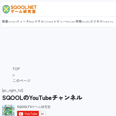
新着
ニュース
コラム
レビュー
攻略
ビジネス
Latest
News
Columns
Reviews
Guides
Industry
TOP
>
このページ
[pc_right_1st]
SQOOLのYouTubeチャンネル