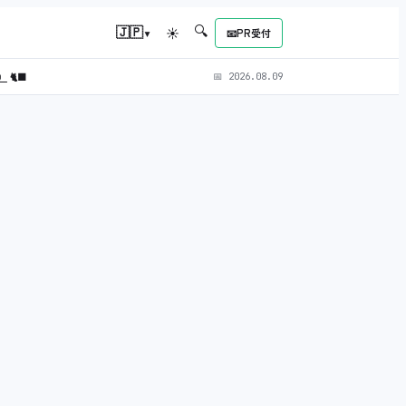
🔍
▾
🇯🇵
☀
📧
PR受付
L）
🐈‍⬛
📅
2026.08.09