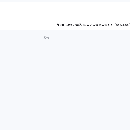
🐈
Sill Cats：猫がパソコンに遊びに来る！（by SQOO