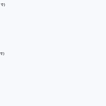
で)
で)