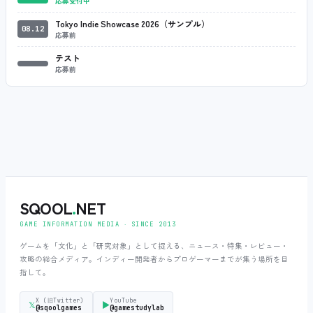
応募受付中
Tokyo Indie Showcase 2026（サンプル）
08.12
応募前
テスト
応募前
SQOOL
.
NET
GAME INFORMATION MEDIA ‧ SINCE 2013
ゲームを「文化」と「研究対象」として捉える、ニュース・特集・レビュー・
攻略の総合メディア。インディー開発者からプロゲーマーまでが集う場所を目
指して。
X (旧Twitter)
YouTube
𝕏
▶
@sqoolgames
@gamestudylab