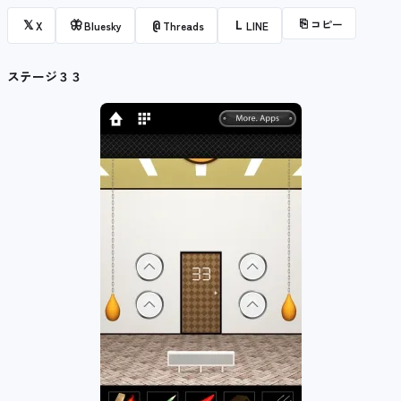
⎘
コピー
𝕏
🦋
@
L
X
Bluesky
Threads
LINE
ステージ３３