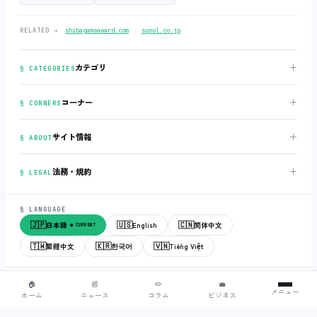
‧
RELATED →
shibagameaward.com
sqool.co.jp
＋
カテゴリ
§ CATEGORIES
＋
コーナー
§ CORNERS
＋
サイト情報
§ ABOUT
＋
法務・規約
§ LEGAL
§ LANGUAGE
🇯🇵
🇺🇸
🇨🇳
日本語
English
简体中文
● CURRENT
🇹🇼
🇰🇷
🇻🇳
繁體中文
한국어
Tiếng Việt
© 2018-2026
sqool.co.jp
‧ All rights reserved.
v3.0.0
‧
build 20260505
‧
🏠
📰
✏️
💼
メニュー
● ALL SYSTEMS NORMAL
ホーム
ニュース
コラム
ビジネス