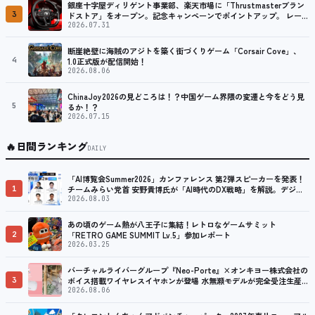
銀座十字屋ディリゲント事業部、楽天市場に「Thrustmasterブラン
3
ドストア」をオープン。記念キャンペーンでポイントアップ。 レーシ
ング／フライトシム向けコントローラーを中心に、幅広くラインナッ
2026.07.31
プ
断崖絶壁に海賊のアジトを築く街づくりゲーム「Corsair Cove」、
4
1.0正式版が配信開始！
2026.08.06
ChinaJoy2026の見どころは！？中国ゲーム界隈の変遷と今をどう見
5
るか！？
2026.07.15
🔥
日間ランキング
DAILY
「AI博覧会Summer2026」カンファレンス 第2弾スピーカーを発表！
1
チームみらい党首 安野貴博氏が「AI時代のDX戦略」を解説。デジタ
ル庁のガバメントAI、経営・製造・営業のAI活用事例も公開
2026.08.03
あの頃のゲーム熱が八王子に集結！レトロなゲームサミット
2
「RETRO GAME SUMMIT Lv.5」参加レポート
2026.03.25
バーチャルライバーグループ『Neo-Porte』×オンキヨー株式会社の
3
ボイス搭載ワイヤレスイヤホンが登場 水無瀬モデルが完全受注生産で
販売決定！ ８月７日（金）15：00から受注開始
2026.08.06