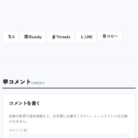
⎘
コピー
𝕏
🦋
@
L
X
Bluesky
Threads
LINE
💬
コメント
COMMENTS
コメントを書く
記事の感想や追加情報など、お気軽にお書きください。メールアドレスは公開
されません。
コメント
※