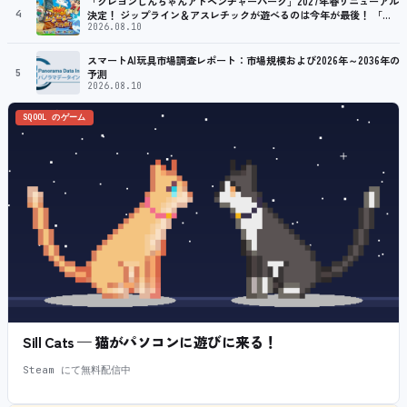
「クレヨンしんちゃんアドベンチャーパーク」2027年春リニューアル
4
決定！ ジップライン＆アスレチックが遊べるのは今年が最後！ 「ラ
スト！ドキがムネムネ～大作戦！」始動
2026.08.10
スマートAI玩具市場調査レポート：市場規模および2026年～2036年の
5
予測
2026.08.10
SQOOL のゲーム
Sill Cats — 猫がパソコンに遊びに来る！
Steam にて無料配信中