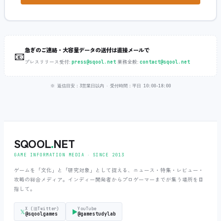
急ぎのご連絡・大容量データの送付は直接メールで
📧
プレスリリース受付:
‧
業務全般:
press@sqool.net
contact@sqool.net
※ 返信目安：3営業日以内 ‧ 受付時間：平日 10:00-18:00
SQOOL
.
NET
GAME INFORMATION MEDIA ‧ SINCE 2013
ゲームを「文化」と「研究対象」として捉える、ニュース・特集・レビュー・
攻略の総合メディア。インディー開発者からプロゲーマーまでが集う場所を目
指して。
X (旧Twitter)
YouTube
𝕏
▶
@sqoolgames
@gamestudylab