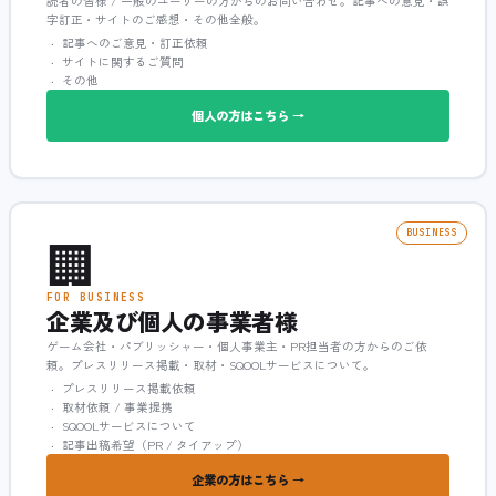
読者の皆様 / 一般のユーザーの方からのお問い合わせ。記事への意見・誤
字訂正・サイトのご感想・その他全般。
記事へのご意見・訂正依頼
サイトに関するご質問
その他
個人の方はこちら →
🏢
BUSINESS
FOR BUSINESS
企業及び個人の事業者様
ゲーム会社・パブリッシャー・個人事業主・PR担当者の方からのご依
頼。プレスリリース掲載・取材・SQOOLサービスについて。
プレスリリース掲載依頼
取材依頼 / 事業提携
SQOOLサービスについて
記事出稿希望（PR / タイアップ）
企業の方はこちら →