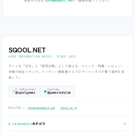
お急ぎの方は
へ直接お送りください。
info@sqool.net
SQOOL
.
NET
GAME INFORMATION MEDIA ‧ SINCE 2013
ゲームを「文化」と「研究対象」として捉える、ニュース・特集・レビュー・
攻略の総合メディア。インディー開発者からプロゲーマーまでが集う場所を目
指して。
X (旧Twitter)
YouTube
𝕏
▶
@sqoolgames
@gamestudylab
‧
RELATED →
shibagameaward.com
sqool.co.jp
＋
カテゴリ
§ CATEGORIES