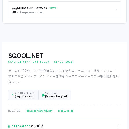
SHIBA GAME AWARD
🏆
別タブ
→
shibagameaward.com
SQOOL
.
NET
GAME INFORMATION MEDIA ‧ SINCE 2013
ゲームを「文化」と「研究対象」として捉える、ニュース・特集・レビュー・
攻略の総合メディア。インディー開発者からプロゲーマーまでが集う場所を目
指して。
X (旧Twitter)
YouTube
𝕏
▶
@sqoolgames
@gamestudylab
‧
RELATED →
shibagameaward.com
sqool.co.jp
＋
カテゴリ
§ CATEGORIES