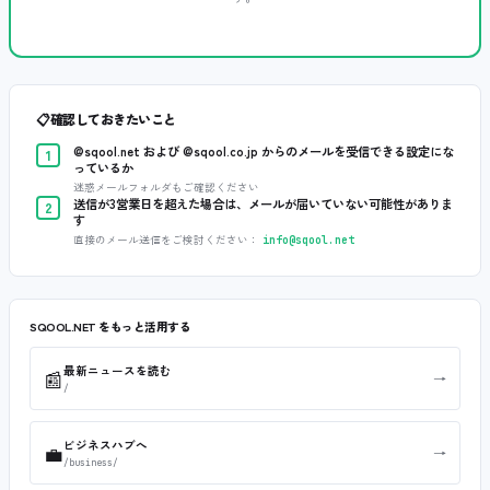
📋
確認しておきたいこと
@sqool.net および @sqool.co.jp からのメールを受信できる設定にな
1
っているか
迷惑メールフォルダもご確認ください
送信が3営業日を超えた場合は、メールが届いていない可能性がありま
2
す
直接のメール送信をご検討ください：
info@sqool.net
SQOOL.NET をもっと活用する
最新ニュースを読む
📰
→
/
ビジネスハブへ
💼
→
/business/