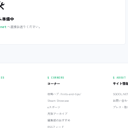
️
ム準備中
へ直接お送りください。
.net
IES
§ CORNERS
§ ABOUT
コーナー
サイト情
攻略ハブ /hints-and-tips/
SQOOL.N
Steam Showcase
お問い合わ
eスポーツ
プレス・取
月別アーカイブ
編集部のおすすめ
RSSフィード