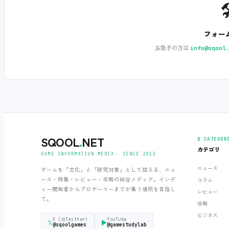

フォー
お急ぎの方は
info@sqool
SQOOL
.
NET
§ CATEGOR
カテゴリ
GAME INFORMATION MEDIA ‧ SINCE 2013
ニュース
ゲームを「文化」と「研究対象」として捉える、ニュ
ース・特集・レビュー・攻略の総合メディア。インデ
コラム
ィー開発者からプロゲーマーまでが集う場所を目指し
レビュー
て。
攻略
ビジネス
X (旧Twitter)
YouTube
𝕏
▶
@sqoolgames
@gamestudylab