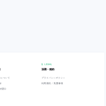
§ LEGAL
報
法務・規約
ETについて
プライバシーポリシー
せ
利用規約 / 免責事項
材窓口