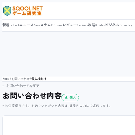
新着
ニュース
コラム
レビュー
攻略
ビジネス
Latest
News
Columns
Reviews
Guides
Industry
Home
/
お問い合わせ
/
個人様向け
← お問い合わせ元を変更
お問い合わせ内容
👤 個人
* は必須項目です。お送りいただいた内容は3営業日以内にご返信します。