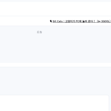
🐈
Sill Cats：고양이가 PC에 놀러 온다！（by SQOOL