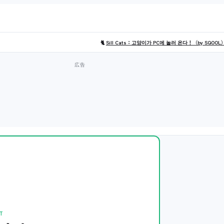
🐈
Sill Cats：고양이가 PC에 놀러 온다！（by SQOOL
T