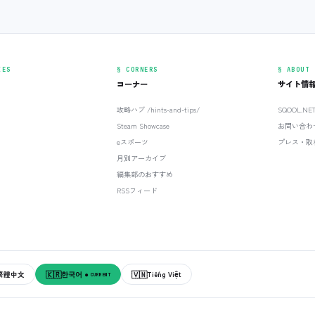
IES
§ CORNERS
§ ABOUT
コーナー
サイト情
攻略ハブ /hints-and-tips/
SQOOL.N
Steam Showcase
お問い合わ
eスポーツ
プレス・取
月別アーカイブ
編集部のおすすめ
RSSフィード
🇰🇷
🇻🇳
繁體中文
한국어
Tiếng Việt
● CURRENT