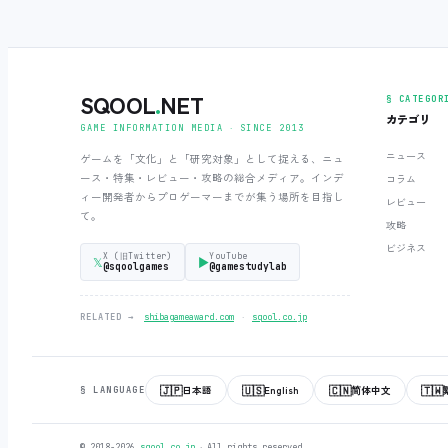
SQOOL
.
NET
§ CATEGOR
カテゴリ
GAME INFORMATION MEDIA ‧ SINCE 2013
ニュース
ゲームを「文化」と「研究対象」として捉える、ニュ
ース・特集・レビュー・攻略の総合メディア。インデ
コラム
ィー開発者からプロゲーマーまでが集う場所を目指し
レビュー
て。
攻略
ビジネス
X (旧Twitter)
YouTube
𝕏
▶
@sqoolgames
@gamestudylab
‧
RELATED →
shibagameaward.com
sqool.co.jp
🇯🇵
🇺🇸
🇨🇳
🇹🇼
日本語
English
简体中文
§ LANGUAGE
© 2018-2026
sqool.co.jp
‧ All rights reserved.