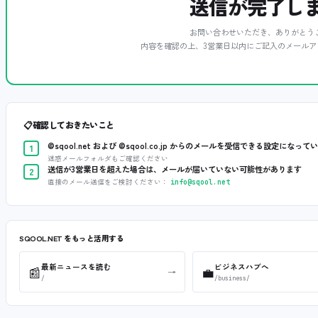
送信が完了し
お問い合わせいただき、ありがとう
内容を確認の上、3営業日以内にご記入のメールア
📋
確認しておきたいこと
@sqool.net および @sqool.co.jp からのメールを受信できる設定になって
1
迷惑メールフォルダもご確認ください
送信が3営業日を超えた場合は、メールが届いていない可能性があります
2
直接のメール送信をご検討ください：
info@sqool.net
SQOOL.NET をもっと活用する
最新ニュースを読む
ビジネスハブへ
📰
💼
→
/
/business/