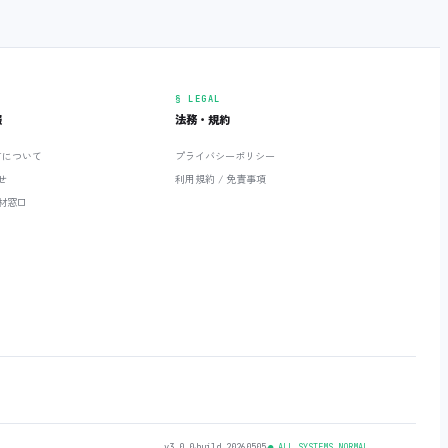
§ LEGAL
報
法務・規約
ETについて
プライバシーポリシー
せ
利用規約 / 免責事項
材窓口
v3.0.0
‧
build 20260505
‧
● ALL SYSTEMS NORMAL