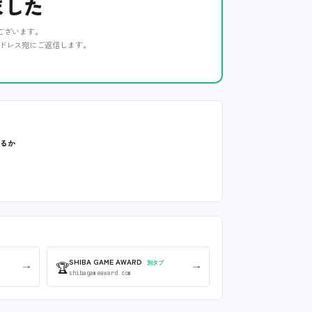
ました
ございます。
ドレス宛にご返信します。
いるか
SHIBA GAME AWARD
🏆
別タブ
→
→
shibagameaward.com