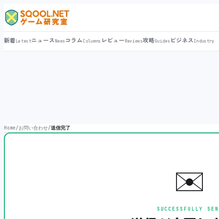
新着
ニュース
コラム
レビュー
攻略
ビジネス
Latest
News
Columns
Reviews
Guides
Industry
Home
/
お問い合わせ
/
送信完了
✉️
SUCCESSFULLY SEN