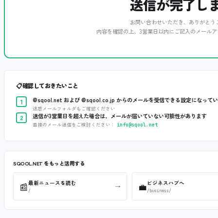
送信が完了し
お問い合わせいただき、ありがとう
内容を確認の上、3営業日以内にご記入のメールア
📋
確認しておきたいこと
@sqool.net および @sqool.co.jp からのメールを受信できる設定になって
1
迷惑メールフォルダもご確認ください
送信が3営業日を超えた場合は、メールが届いていない可能性があります
2
直接のメール送信をご検討ください：
info@sqool.net
SQOOL.NET をもっと活用する
最新ニュースを読む
ビジネスハブへ
📰
💼
→
/
/business/