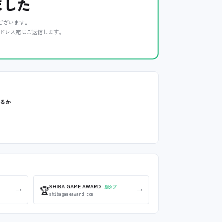
ました
ございます。
ドレス宛にご返信します。
いるか
SHIBA GAME AWARD
🏆
別タブ
→
→
shibagameaward.com