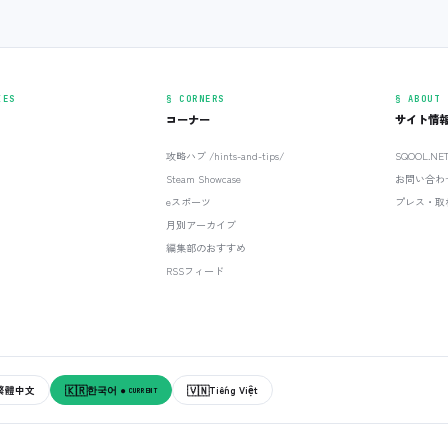
IES
§ CORNERS
§ ABOUT
コーナー
サイト情
攻略ハブ /hints-and-tips/
SQOOL.N
Steam Showcase
お問い合わ
eスポーツ
プレス・取
月別アーカイブ
編集部のおすすめ
RSSフィード
🇰🇷
🇻🇳
繁體中文
한국어
Tiếng Việt
● CURRENT