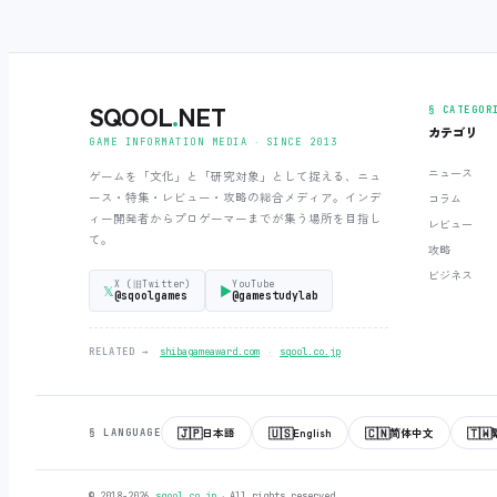
SQOOL
.
NET
§ CATEGOR
カテゴリ
GAME INFORMATION MEDIA ‧ SINCE 2013
ニュース
ゲームを「文化」と「研究対象」として捉える、ニュ
ース・特集・レビュー・攻略の総合メディア。インデ
コラム
ィー開発者からプロゲーマーまでが集う場所を目指し
レビュー
て。
攻略
ビジネス
X (旧Twitter)
YouTube
𝕏
▶
@sqoolgames
@gamestudylab
‧
RELATED →
shibagameaward.com
sqool.co.jp
🇯🇵
🇺🇸
🇨🇳
🇹🇼
日本語
English
简体中文
§ LANGUAGE
© 2018-2026
sqool.co.jp
‧ All rights reserved.