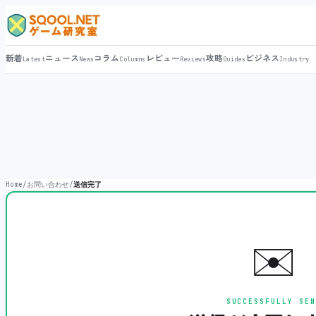
新着
ニュース
コラム
レビュー
攻略
ビジネス
Latest
News
Columns
Reviews
Guides
Industry
Home
/
お問い合わせ
/
送信完了
✉️
SUCCESSFULLY SEN