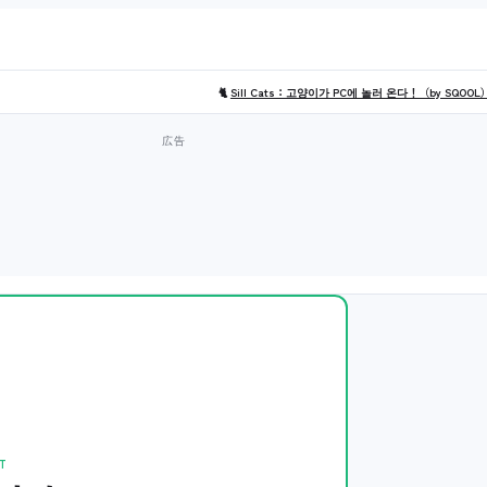
🐈
Sill Cats：고양이가 PC에 놀러 온다！（by SQOOL
T