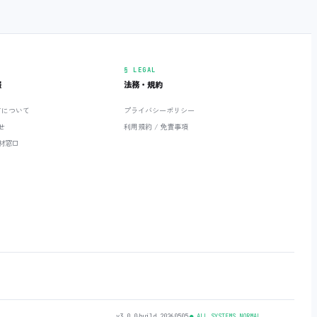
§ LEGAL
報
法務・規約
ETについて
プライバシーポリシー
せ
利用規約 / 免責事項
材窓口
v3.0.0
‧
build 20260505
‧
● ALL SYSTEMS NORMAL