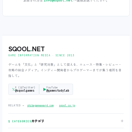
お急ぎの方は
へ直接お送りください。
info@sqool.net
SQOOL
.
NET
GAME INFORMATION MEDIA ‧ SINCE 2013
ゲームを「文化」と「研究対象」として捉える、ニュース・特集・レビュー・
攻略の総合メディア。インディー開発者からプロゲーマーまでが集う場所を目
指して。
X (旧Twitter)
YouTube
𝕏
▶
@sqoolgames
@gamestudylab
‧
RELATED →
shibagameaward.com
sqool.co.jp
＋
カテゴリ
§ CATEGORIES