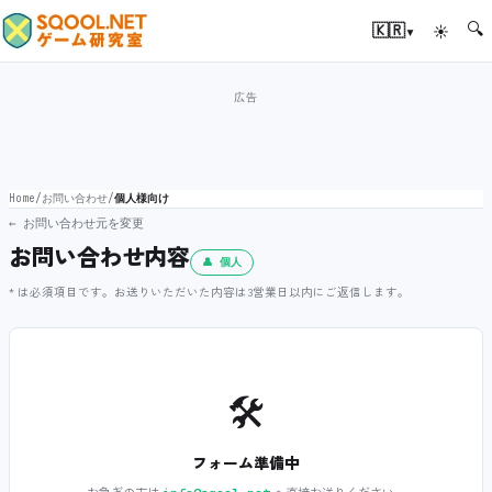
🔍
▾
🇰🇷
☀
Home
/
お問い合わせ
/
個人様向け
← お問い合わせ元を変更
お問い合わせ内容
👤 個人
* は必須項目です。お送りいただいた内容は3営業日以内にご返信します。
🛠️
フォーム準備中