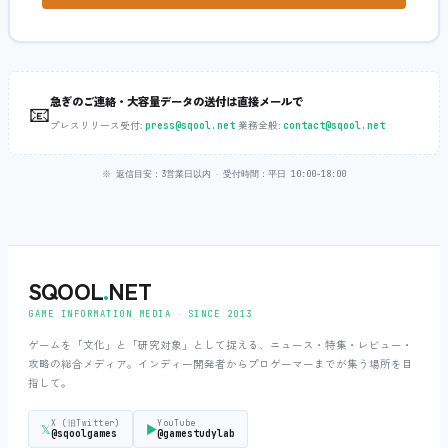
急ぎのご連絡・大容量データの送付は直接メールで
📧
プレスリリース受付:
‧
業務全般:
press@sqool.net
contact@sqool.net
※ 返信目安：3営業日以内 ‧ 受付時間：平日 10:00-18:00
SQOOL
.
NET
GAME INFORMATION MEDIA ‧ SINCE 2013
ゲームを「文化」と「研究対象」として捉える、ニュース・特集・レビュー・
攻略の総合メディア。インディー開発者からプロゲーマーまでが集う場所を目
指して。
X (旧Twitter)
YouTube
𝕏
▶
@sqoolgames
@gamestudylab