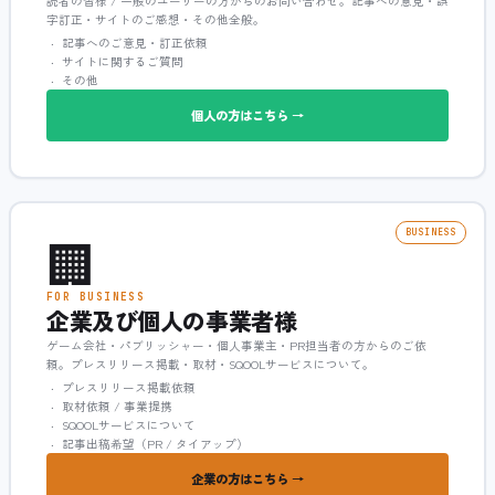
読者の皆様 / 一般のユーザーの方からのお問い合わせ。記事への意見・誤
字訂正・サイトのご感想・その他全般。
記事へのご意見・訂正依頼
サイトに関するご質問
その他
個人の方はこちら →
🏢
BUSINESS
FOR BUSINESS
企業及び個人の事業者様
ゲーム会社・パブリッシャー・個人事業主・PR担当者の方からのご依
頼。プレスリリース掲載・取材・SQOOLサービスについて。
プレスリリース掲載依頼
取材依頼 / 事業提携
SQOOLサービスについて
記事出稿希望（PR / タイアップ）
企業の方はこちら →