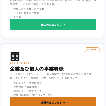
読者の皆様 / 一般のユーザーの方からのお問い合わせ。記事への意見・誤
字訂正・サイトのご感想・その他全般。
記事へのご意見・訂正依頼
サイトに関するご質問
その他
個人の方はこちら →
🏢
BUSINESS
FOR BUSINESS
企業及び個人の事業者様
ゲーム会社・パブリッシャー・個人事業主・PR担当者の方からのご依
頼。プレスリリース掲載・取材・SQOOLサービスについて。
プレスリリース掲載依頼
取材依頼 / 事業提携
SQOOLサービスについて
記事出稿希望（PR / タイアップ）
企業の方はこちら →