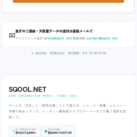
急ぎのご連絡・大容量データの送付は直接メールで
📧
プレスリリース受付:
‧
業務全般:
press@sqool.net
contact@sqool.net
※ 返信目安：3営業日以内 ‧ 受付時間：平日 10:00-18:00
SQOOL
.
NET
GAME INFORMATION MEDIA ‧ SINCE 2013
ゲームを「文化」と「研究対象」として捉える、ニュース・特集・レビュー・
攻略の総合メディア。インディー開発者からプロゲーマーまでが集う場所を目
指して。
X (旧Twitter)
YouTube
𝕏
▶
@sqoolgames
@gamestudylab