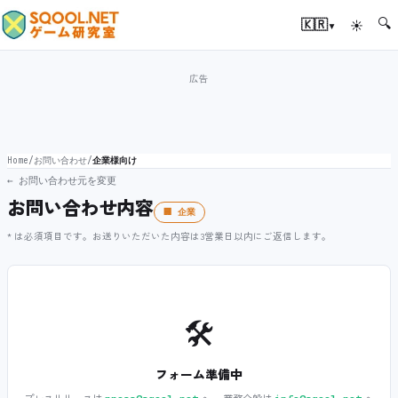
🔍
▾
🇰🇷
☀
Home
/
お問い合わせ
/
企業様向け
← お問い合わせ元を変更
お問い合わせ内容
🏢 企業
* は必須項目です。お送りいただいた内容は3営業日以内にご返信します。
🛠️
フォーム準備中