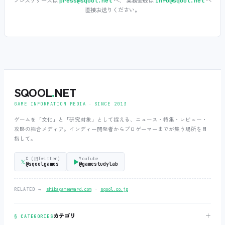
プレスリリースは
へ、 業務全般は
へ
press@sqool.net
info@sqool.net
直接お送りください。
SQOOL
.
NET
GAME INFORMATION MEDIA ‧ SINCE 2013
ゲームを「文化」と「研究対象」として捉える、ニュース・特集・レビュー・
攻略の総合メディア。インディー開発者からプロゲーマーまでが集う場所を目
指して。
X (旧Twitter)
YouTube
𝕏
▶
@sqoolgames
@gamestudylab
‧
RELATED →
shibagameaward.com
sqool.co.jp
＋
カテゴリ
§ CATEGORIES