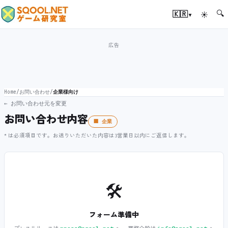
🔍
▾
🇰🇷
☀
Home
/
お問い合わせ
/
企業様向け
← お問い合わせ元を変更
お問い合わせ内容
🏢 企業
* は必須項目です。お送りいただいた内容は3営業日以内にご返信します。
🛠️
フォーム準備中