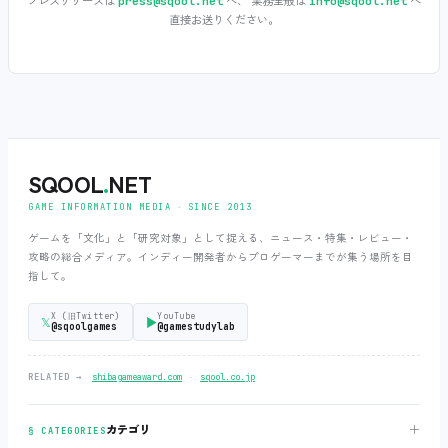
プレスリリースは
へ、 業務全般は
へ
press@sqool.net
info@sqool.net
直接お送りください。
SQOOL
.
NET
GAME INFORMATION MEDIA ‧ SINCE 2013
ゲームを「文化」と「研究対象」として捉える、ニュース・特集・レビュー・
攻略の総合メディア。インディー開発者からプロゲーマーまでが集う場所を目
指して。
X (旧Twitter)
YouTube
𝕏
▶
@sqoolgames
@gamestudylab
‧
RELATED →
shibagameaward.com
sqool.co.jp
＋
カテゴリ
§ CATEGORIES