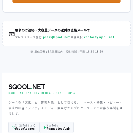
急ぎのご連絡・大容量データの送付は直接メールで
📧
プレスリリース受付:
‧
業務全般:
press@sqool.net
contact@sqool.net
※ 返信目安：3営業日以内 ‧ 受付時間：平日 10:00-18:00
SQOOL
.
NET
GAME INFORMATION MEDIA ‧ SINCE 2013
ゲームを「文化」と「研究対象」として捉える、ニュース・特集・レビュー・
攻略の総合メディア。インディー開発者からプロゲーマーまでが集う場所を目
指して。
X (旧Twitter)
YouTube
𝕏
▶
@sqoolgames
@gamestudylab