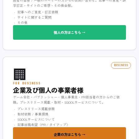
読者の皆様 / 一般のユーザーの方からのお問い合わせ。記事への意見・誤
字訂正・サイトのご感想・その他全般。
記事へのご意見・訂正依頼
サイトに関するご質問
その他
個人の方はこちら →
🏢
BUSINESS
FOR BUSINESS
企業及び個人の事業者様
ゲーム会社・パブリッシャー・個人事業主・PR担当者の方からのご依
頼。プレスリリース掲載・取材・SQOOLサービスについて。
プレスリリース掲載依頼
取材依頼 / 事業提携
SQOOLサービスについて
記事出稿希望（PR / タイアップ）
企業の方はこちら →