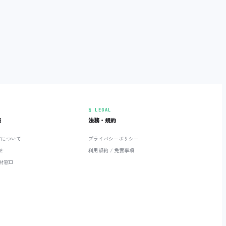
§ LEGAL
報
法務・規約
ETについて
プライバシーポリシー
せ
利用規約 / 免責事項
材窓口