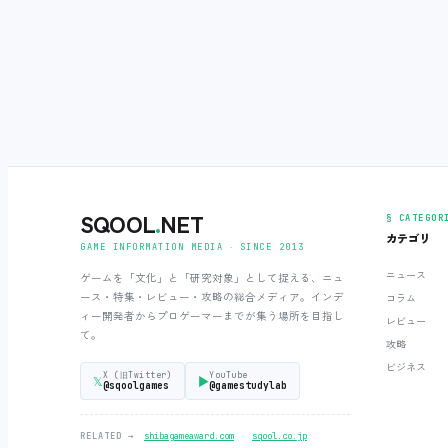
SQOOL
.
NET
§ CATEGOR
カテゴリ
GAME INFORMATION MEDIA ‧ SINCE 2013
ニュース
ゲームを「文化」と「研究対象」として捉える、ニュ
ース・特集・レビュー・攻略の総合メディア。インデ
コラム
ィー開発者からプロゲーマーまでが集う場所を目指し
レビュー
て。
攻略
ビジネス
X (旧Twitter)
YouTube
𝕏
▶
@sqoolgames
@gamestudylab
‧
RELATED →
shibagameaward.com
sqool.co.jp