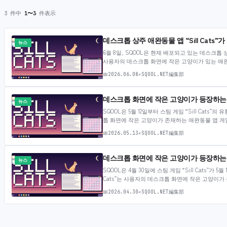
3 件中
1〜3
件表示
데스크톱 상주 애완동물 앱 “Sill Cats
뉴스
6월 8일, SQOOL은 현재 배포되고 있는 데스크톱 상
사용자의 데스크톱 화면에 작은 고양이가 있는 애완
서에 반응할지는 기분에 따라 달라집니다—이는 고
📅
2026.06.08
✍
SQOOL.NET編集部
다. 앞으로는 이름…
데스크톱 화면에 작은 고양이가 등장하는 애완
뉴스
SQOOL은 5월 12일부터 스팀 게임 “Sill Cats”
톱 화면에 작은 고양이가 존재하는 애완동물 앱 게
작업 공간을 이동할 수 있으며, 화면 구석에 웅크려
📅
2026.05.13
✍
SQOOL.NET編集部
데스크톱 화면에 작은 고양이가 등장하는 애완동
뉴스
SQOOL은 4월 30일에 스팀 게임 “Sill Cats”가
Cats”는 사용자의 데스크톱 화면에 작은 고양이가
문에서 창문으로 점프하며 작업 공간을 이동할 수 
📅
2026.04.30
✍
SQOOL.NET編集部