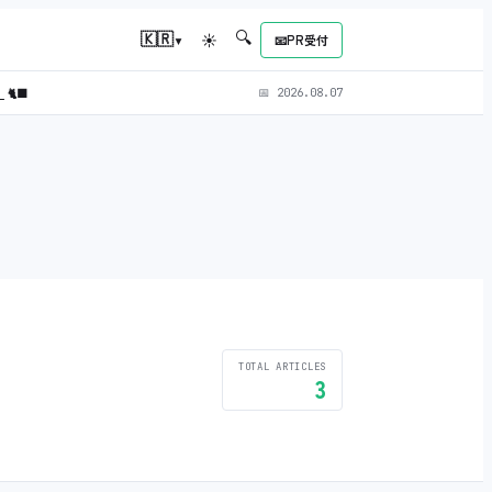
🔍
▾
🇰🇷
☀
📧
PR受付
）
🐈‍⬛
📅
2026.08.07
TOTAL ARTICLES
3