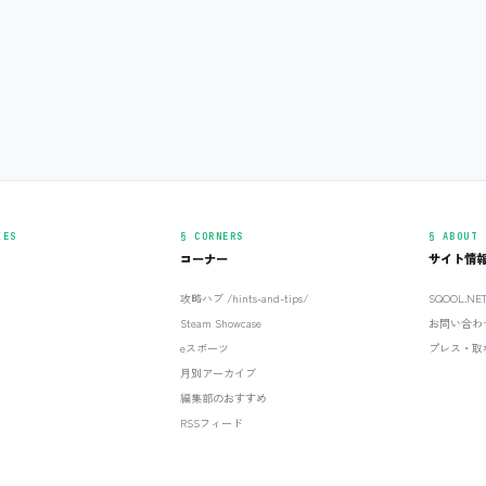
IES
§ CORNERS
§ ABOUT
コーナー
サイト情
攻略ハブ /hints-and-tips/
SQOOL.N
Steam Showcase
お問い合わ
eスポーツ
プレス・取
月別アーカイブ
編集部のおすすめ
RSSフィード