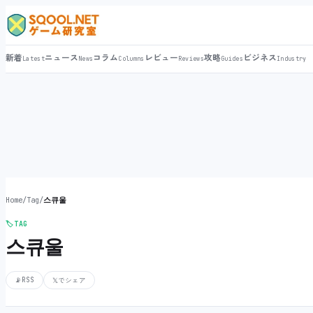
新着
ニュース
コラム
レビュー
攻略
ビジネス
Latest
News
Columns
Reviews
Guides
Industry
Home
/
Tag
/
스큐울
🏷️
TAG
스큐울
📡
RSS
𝕏
でシェア