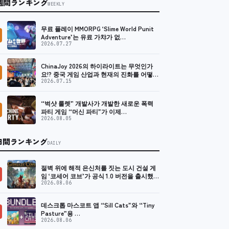
週間ランキング
WEEKLY
무료 플레이 MMORPG ‘Slime World Punit
Adventure’는 유료 가챠가 없…
2026.07.27
ChinaJoy 2026의 하이라이트는 무엇인가
요!? 중국 게임 산업과 현재의 진화를 어떻게
바라봐야 할까요?
2026.07.15
“벅샷 룰렛” 개발사가 개발한 새로운 폭력
파티 게임 “머신 파티”가 이제…
2026.08.05
日間ランキング
DAILY
절벽 위에 해적 은신처를 짓는 도시 건설 게
임 ‘코세어 코브’가 공식 1.0 버전을 출시했습
니다…
2026.08.06
데스크톱 마스코트 앱 “Sill Cats”와 “Tiny
Pasture”용 …
2026.08.06