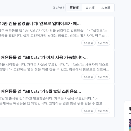
並び替え
更新順
古い順
人気順
”가 10만 건을 넘겼습니다! 앞으로 업데이트가 예…
주 애완동물 앱 “Sill Cats”가 10만 건을 넘겼다고 발표했습니다. “실캣츠”는
동물 앱입니다. 실제 고양이처럼 낮에는 잠들고, 밤에는 활기차며, 마우스 커
양이 같은 행동으로, 실제 고양이의 변덕스러운 본성을 경험할 수 있게 해줍니
#스큐울
#실 캣츠
동물 앱 “Sill Cats”가 이제 사용 가능합니다…
의 유통을 시작했습니다. 가격은 사실상 무료입니다. “Sill Cats”는 사용자의 데스크
임입니다. 고양이는 열린 창문 위를 걸을 수 있고, 창문에서 창문으로 점프하며
 잠을 자고, 마우스 커서 움직임에 반응해 더 가까이 다가갈…
#스큐울
#실 캣츠
물 앱 “Sill Cats”가 5월 12일 스팀용으…
 5월 12일에 출시될 것이라고 발표했습니다. 가격은 사실상 무료입니다. “Sill
 존재하는 애완동물 앱 게임입니다. 고양이는 열린 창문 위를 걸을 수 있고, 창
있으며, 화면 구석에 웅크려 잠을 자고, 마우스 커서 움직임에 반응해…
#스큐울
#실 캣츠