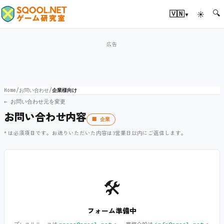
🔍
▾
🇻🇳
☀
Home
/
お問い合わせ
/
企業様向け
← お問い合わせ元を変更
お問い合わせ内容
🏢 企業
* は必須項目です。お送りいただいた内容は3営業日以内にご返信します。
🛠️
フォーム準備中