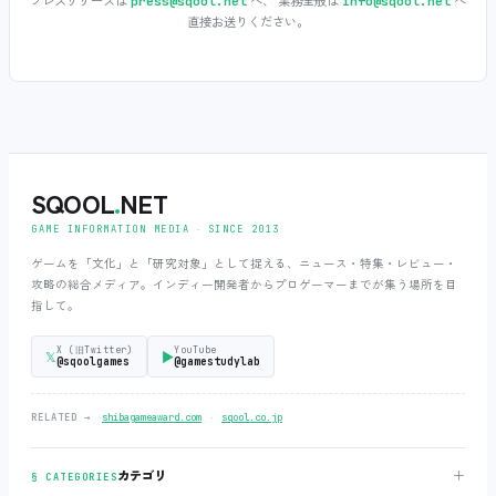
プレスリリースは
へ、 業務全般は
へ
press@sqool.net
info@sqool.net
直接お送りください。
SQOOL
.
NET
GAME INFORMATION MEDIA ‧ SINCE 2013
ゲームを「文化」と「研究対象」として捉える、ニュース・特集・レビュー・
攻略の総合メディア。インディー開発者からプロゲーマーまでが集う場所を目
指して。
X (旧Twitter)
YouTube
𝕏
▶
@sqoolgames
@gamestudylab
‧
RELATED →
shibagameaward.com
sqool.co.jp
＋
カテゴリ
§ CATEGORIES