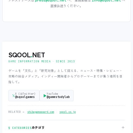
プレスリリースは
へ、 業務全般は
へ
press@sqool.net
info@sqool.net
直接お送りください。
SQOOL
.
NET
GAME INFORMATION MEDIA ‧ SINCE 2013
ゲームを「文化」と「研究対象」として捉える、ニュース・特集・レビュー・
攻略の総合メディア。インディー開発者からプロゲーマーまでが集う場所を目
指して。
X (旧Twitter)
YouTube
𝕏
▶
@sqoolgames
@gamestudylab
‧
RELATED →
shibagameaward.com
sqool.co.jp
＋
カテゴリ
§ CATEGORIES