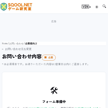
🔍
▾
🇻🇳
☀
Home
/
お問い合わせ
/
企業様向け
← お問い合わせ元を変更
お問い合わせ内容
🏢 企業
* は必須項目です。お送りいただいた内容は3営業日以内にご返信します。
🛠️
フォーム準備中