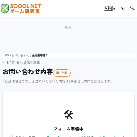
🔍
▾
🇻🇳
☀
Home
/
お問い合わせ
/
企業様向け
← お問い合わせ元を変更
お問い合わせ内容
🏢 企業
* は必須項目です。お送りいただいた内容は3営業日以内にご返信します。
🛠️
フォーム準備中