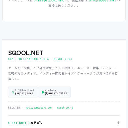
プレスリリースは
へ、 業務全般は
へ
press@sqool.net
info@sqool.net
直接お送りください。
SQOOL
.
NET
GAME INFORMATION MEDIA ‧ SINCE 2013
ゲームを「文化」と「研究対象」として捉える、ニュース・特集・レビュー・
攻略の総合メディア。インディー開発者からプロゲーマーまでが集う場所を目
指して。
X (旧Twitter)
YouTube
𝕏
▶
@sqoolgames
@gamestudylab
‧
RELATED →
shibagameaward.com
sqool.co.jp
＋
カテゴリ
§ CATEGORIES