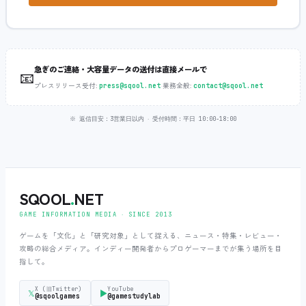
急ぎのご連絡・大容量データの送付は直接メールで
📧
プレスリリース受付:
‧
業務全般:
press@sqool.net
contact@sqool.net
※ 返信目安：3営業日以内 ‧ 受付時間：平日 10:00-18:00
SQOOL
.
NET
GAME INFORMATION MEDIA ‧ SINCE 2013
ゲームを「文化」と「研究対象」として捉える、ニュース・特集・レビュー・
攻略の総合メディア。インディー開発者からプロゲーマーまでが集う場所を目
指して。
X (旧Twitter)
YouTube
𝕏
▶
@sqoolgames
@gamestudylab