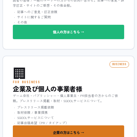
読者の皆様 / 一般のユーザーの方からのお問い合わせ。記事への意見・誤
字訂正・サイトのご感想・その他全般。
記事へのご意見・訂正依頼
サイトに関するご質問
その他
個人の方はこちら →
🏢
BUSINESS
FOR BUSINESS
企業及び個人の事業者様
ゲーム会社・パブリッシャー・個人事業主・PR担当者の方からのご依
頼。プレスリリース掲載・取材・SQOOLサービスについて。
プレスリリース掲載依頼
取材依頼 / 事業提携
SQOOLサービスについて
記事出稿希望（PR / タイアップ）
企業の方はこちら →