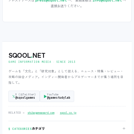
プレスリリースは
へ、 業務全般は
へ
press@sqool.net
info@sqool.net
直接お送りください。
SQOOL
.
NET
GAME INFORMATION MEDIA ‧ SINCE 2013
ゲームを「文化」と「研究対象」として捉える、ニュース・特集・レビュー・
攻略の総合メディア。インディー開発者からプロゲーマーまでが集う場所を目
指して。
X (旧Twitter)
YouTube
𝕏
▶
@sqoolgames
@gamestudylab
‧
RELATED →
shibagameaward.com
sqool.co.jp
＋
カテゴリ
§ CATEGORIES