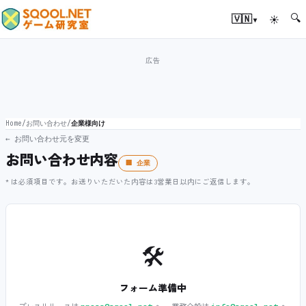
🔍
▾
🇻🇳
☀
Home
/
お問い合わせ
/
企業様向け
← お問い合わせ元を変更
お問い合わせ内容
🏢 企業
* は必須項目です。お送りいただいた内容は3営業日以内にご返信します。
🛠️
フォーム準備中