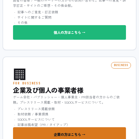
読者の皆様 / 一般のユーザーの方からのお問い合わせ。記事への意見・誤
字訂正・サイトのご感想・その他全般。
記事へのご意見・訂正依頼
サイトに関するご質問
その他
個人の方はこちら →
🏢
BUSINESS
FOR BUSINESS
企業及び個人の事業者様
ゲーム会社・パブリッシャー・個人事業主・PR担当者の方からのご依
頼。プレスリリース掲載・取材・SQOOLサービスについて。
プレスリリース掲載依頼
取材依頼 / 事業提携
SQOOLサービスについて
記事出稿希望（PR / タイアップ）
企業の方はこちら →