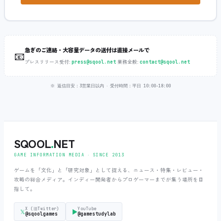
急ぎのご連絡・大容量データの送付は直接メールで
📧
プレスリリース受付:
‧
業務全般:
press@sqool.net
contact@sqool.net
※ 返信目安：3営業日以内 ‧ 受付時間：平日 10:00-18:00
SQOOL
.
NET
GAME INFORMATION MEDIA ‧ SINCE 2013
ゲームを「文化」と「研究対象」として捉える、ニュース・特集・レビュー・
攻略の総合メディア。インディー開発者からプロゲーマーまでが集う場所を目
指して。
X (旧Twitter)
YouTube
𝕏
▶
@sqoolgames
@gamestudylab