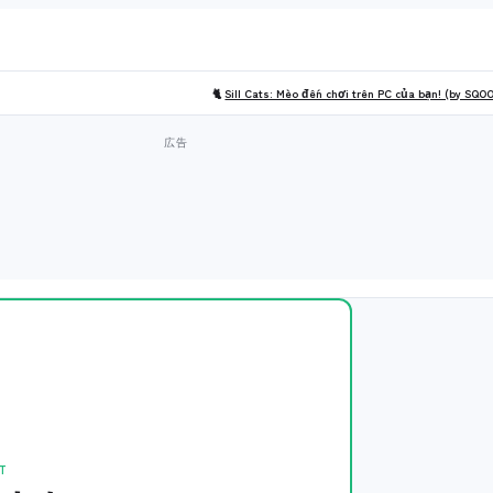
🐈
Sill Cats: Mèo đến chơi trên PC của bạn! (by SQO
T