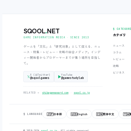
SQOOL
.
NET
§ CATEGOR
カテゴリ
GAME INFORMATION MEDIA ‧ SINCE 2013
ニュース
ゲームを「文化」と「研究対象」として捉える、ニュ
ース・特集・レビュー・攻略の総合メディア。インデ
コラム
ィー開発者からプロゲーマーまでが集う場所を目指し
レビュー
て。
攻略
ビジネス
X (旧Twitter)
YouTube
𝕏
▶
@sqoolgames
@gamestudylab
‧
RELATED →
shibagameaward.com
sqool.co.jp
🇯🇵
🇺🇸
🇨🇳
🇹🇼
日本語
English
简体中文
§ LANGUAGE
© 2018-2026
sqool.co.jp
‧ All rights reserved.