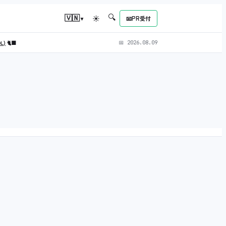
🔍
▾
🇻🇳
☀
📧
PR受付
OL)
🐈‍⬛
📅
2026.08.09