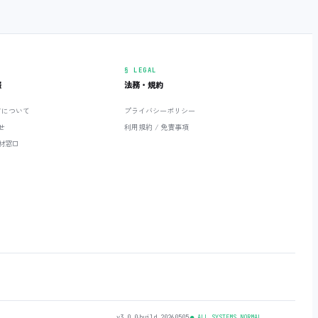
§ LEGAL
報
法務・規約
ETについて
プライバシーポリシー
せ
利用規約 / 免責事項
材窓口
v3.0.0
‧
build 20260505
‧
● ALL SYSTEMS NORMAL