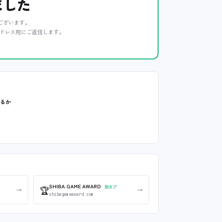
ました
ございます。
ドレス宛にご返信します。
いるか
SHIBA GAME AWARD
🏆
別タブ
→
→
shibagameaward.com