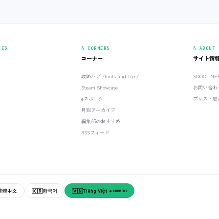
IES
§ CORNERS
§ ABOUT
コーナー
サイト情
攻略ハブ /hints-and-tips/
SQOOL.N
Steam Showcase
お問い合わ
eスポーツ
プレス・取
月別アーカイブ
編集部のおすすめ
RSSフィード
🇰🇷
🇻🇳
繁體中文
한국어
Tiếng Việt
● CURRENT