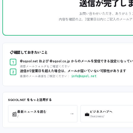
送信が完了し
お問い合わせいただき、ありがとう
内容を確認の上、3営業日以内にご記入のメールア
📋
確認しておきたいこと
@sqool.net および @sqool.co.jp からのメールを受信できる設定になって
1
迷惑メールフォルダもご確認ください
送信が3営業日を超えた場合は、メールが届いていない可能性があります
2
直接のメール送信をご検討ください：
info@sqool.net
SQOOL.NET をもっと活用する
最新ニュースを読む
ビジネスハブへ
📰
💼
→
/
/business/