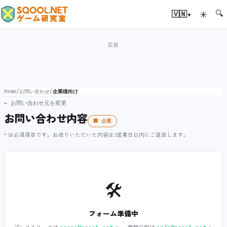
🔍
▾
🇻🇳
☀
Home
/
お問い合わせ
/
企業様向け
← お問い合わせ元を変更
お問い合わせ内容
🏢 企業
* は必須項目です。お送りいただいた内容は3営業日以内にご返信します。
🛠️
フォーム準備中