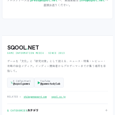
プレスリリースは
へ、 業務全般は
へ
press@sqool.net
info@sqool.net
直接お送りください。
SQOOL
.
NET
GAME INFORMATION MEDIA ‧ SINCE 2013
ゲームを「文化」と「研究対象」として捉える、ニュース・特集・レビュー・
攻略の総合メディア。インディー開発者からプロゲーマーまでが集う場所を目
指して。
X (旧Twitter)
YouTube
𝕏
▶
@sqoolgames
@gamestudylab
‧
RELATED →
shibagameaward.com
sqool.co.jp
＋
カテゴリ
§ CATEGORIES