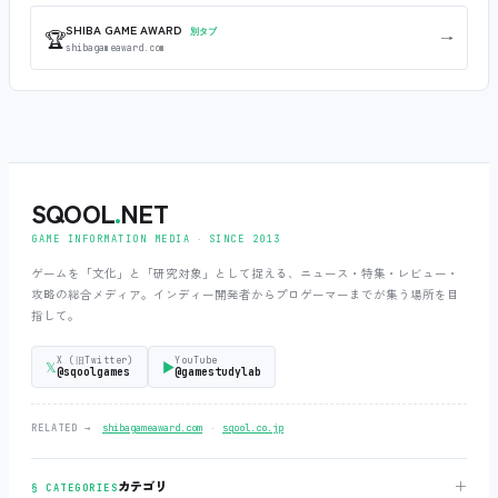
SHIBA GAME AWARD
🏆
別タブ
→
shibagameaward.com
SQOOL
.
NET
GAME INFORMATION MEDIA ‧ SINCE 2013
ゲームを「文化」と「研究対象」として捉える、ニュース・特集・レビュー・
攻略の総合メディア。インディー開発者からプロゲーマーまでが集う場所を目
指して。
X (旧Twitter)
YouTube
𝕏
▶
@sqoolgames
@gamestudylab
‧
RELATED →
shibagameaward.com
sqool.co.jp
＋
カテゴリ
§ CATEGORIES