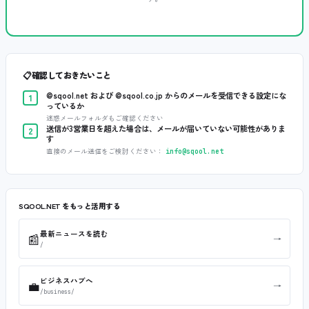
📋
確認しておきたいこと
@sqool.net および @sqool.co.jp からのメールを受信できる設定にな
1
っているか
迷惑メールフォルダもご確認ください
送信が3営業日を超えた場合は、メールが届いていない可能性がありま
2
す
直接のメール送信をご検討ください：
info@sqool.net
SQOOL.NET をもっと活用する
最新ニュースを読む
📰
→
/
ビジネスハブへ
💼
→
/business/