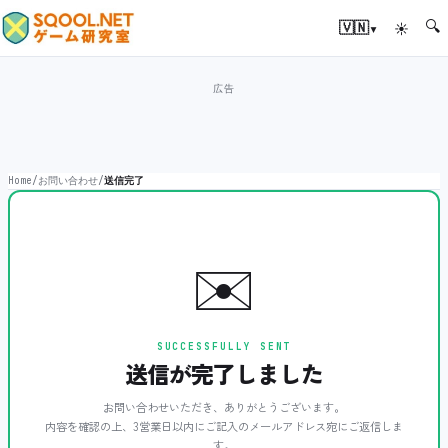
🔍
▾
🇻🇳
☀
Home
/
お問い合わせ
/
送信完了
✉️
SUCCESSFULLY SENT
送信が完了しました
お問い合わせいただき、ありがとうございます。
内容を確認の上、3営業日以内にご記入のメールアドレス宛にご返信しま
す。