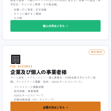
読者の皆様 / 一般のユーザーの方からのお問い合わせ。記事への意見・誤
字訂正・サイトのご感想・その他全般。
記事へのご意見・訂正依頼
サイトに関するご質問
その他
個人の方はこちら →
🏢
BUSINESS
FOR BUSINESS
企業及び個人の事業者様
ゲーム会社・パブリッシャー・個人事業主・PR担当者の方からのご依
頼。プレスリリース掲載・取材・SQOOLサービスについて。
プレスリリース掲載依頼
取材依頼 / 事業提携
SQOOLサービスについて
記事出稿希望（PR / タイアップ）
企業の方はこちら →