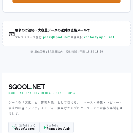
急ぎのご連絡・大容量データの送付は直接メールで
📧
プレスリリース受付:
‧
業務全般:
press@sqool.net
contact@sqool.net
※ 返信目安：3営業日以内 ‧ 受付時間：平日 10:00-18:00
SQOOL
.
NET
GAME INFORMATION MEDIA ‧ SINCE 2013
ゲームを「文化」と「研究対象」として捉える、ニュース・特集・レビュー・
攻略の総合メディア。インディー開発者からプロゲーマーまでが集う場所を目
指して。
X (旧Twitter)
YouTube
𝕏
▶
@sqoolgames
@gamestudylab