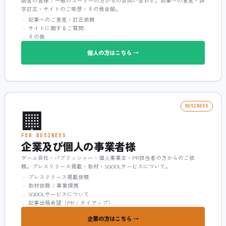
読者の皆様 / 一般のユーザーの方からのお問い合わせ。記事への意見・誤
字訂正・サイトのご感想・その他全般。
記事へのご意見・訂正依頼
サイトに関するご質問
その他
個人の方はこちら →
🏢
BUSINESS
FOR BUSINESS
企業及び個人の事業者様
ゲーム会社・パブリッシャー・個人事業主・PR担当者の方からのご依
頼。プレスリリース掲載・取材・SQOOLサービスについて。
プレスリリース掲載依頼
取材依頼 / 事業提携
SQOOLサービスについて
記事出稿希望（PR / タイアップ）
企業の方はこちら →