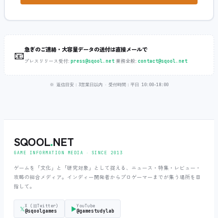
急ぎのご連絡・大容量データの送付は直接メールで
📧
プレスリリース受付:
‧
業務全般:
press@sqool.net
contact@sqool.net
※ 返信目安：3営業日以内 ‧ 受付時間：平日 10:00-18:00
SQOOL
.
NET
GAME INFORMATION MEDIA ‧ SINCE 2013
ゲームを「文化」と「研究対象」として捉える、ニュース・特集・レビュー・
攻略の総合メディア。インディー開発者からプロゲーマーまでが集う場所を目
指して。
X (旧Twitter)
YouTube
𝕏
▶
@sqoolgames
@gamestudylab