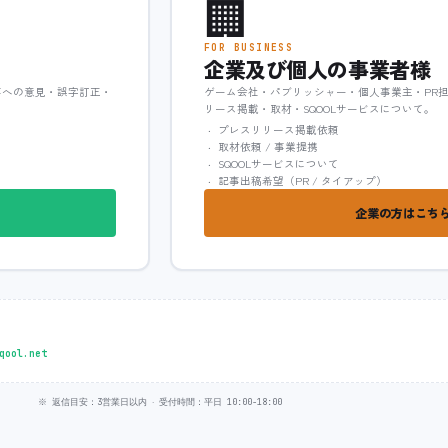
🏢
FOR BUSINESS
企業及び個人の事業者様
事への意見・誤字訂正・
ゲーム会社・パブリッシャー・個人事業主・PR
リース掲載・取材・SQOOLサービスについて。
プレスリリース掲載依頼
取材依頼 / 事業提携
SQOOLサービスについて
記事出稿希望（PR / タイアップ）
企業の方はこちら
qool.net
※ 返信目安：3営業日以内 ‧ 受付時間：平日 10:00-18:00