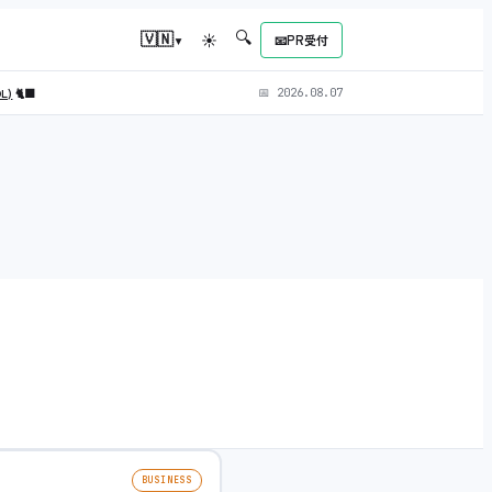
🔍
▾
🇻🇳
☀
📧
PR受付
OL)
🐈‍⬛
📅
2026.08.07
BUSINESS