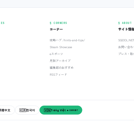
IES
§ CORNERS
§ ABOUT
コーナー
サイト情
攻略ハブ /hints-and-tips/
SQOOL.N
Steam Showcase
お問い合わ
eスポーツ
プレス・取
月別アーカイブ
編集部のおすすめ
RSSフィード
🇰🇷
🇻🇳
繁體中文
한국어
Tiếng Việt
● CURRENT