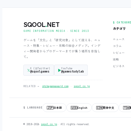
SQOOL
.
NET
§ CATEGOR
カテゴリ
GAME INFORMATION MEDIA ‧ SINCE 2013
ニュース
ゲームを「文化」と「研究対象」として捉える、ニュ
ース・特集・レビュー・攻略の総合メディア。インデ
コラム
ィー開発者からプロゲーマーまでが集う場所を目指し
レビュー
て。
攻略
ビジネス
X (旧Twitter)
YouTube
𝕏
▶
@sqoolgames
@gamestudylab
‧
RELATED →
shibagameaward.com
sqool.co.jp
🇯🇵
🇺🇸
🇨🇳
🇹🇼
日本語
English
简体中文
§ LANGUAGE
© 2018-2026
sqool.co.jp
‧ All rights reserved.