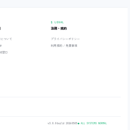
§ LEGAL
報
法務・規約
ETについて
プライバシーポリシー
せ
利用規約 / 免責事項
材窓口
v3.0.0
‧
build 20260505
‧
● ALL SYSTEMS NORMAL