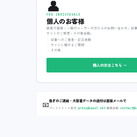
👤
FOR INDIVIDUALS
個人のお客様
読者の皆様 / 一般のユーザーの方からのお問い合わせ。記
サイトのご感想・その他全般。
記事へのご意見・訂正依頼
サイトに関するご質問
その他
個人の方はこちら →
急ぎのご連絡・大容量データの送付は直接メールで
📧
プレスリリース受付:
‧
業務全般:
press@sqool.net
contact@s