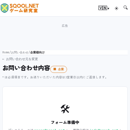
🔍
▾
🇻🇳
☀
Home
/
お問い合わせ
/
企業様向け
← お問い合わせ元を変更
お問い合わせ内容
🏢 企業
* は必須項目です。お送りいただいた内容は3営業日以内にご返信します。
🛠️
フォーム準備中