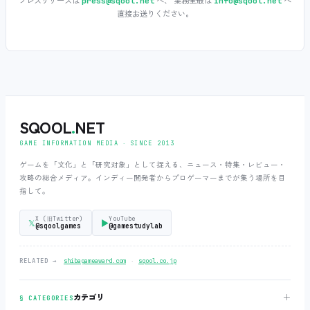
プレスリリースは
へ、 業務全般は
へ
press@sqool.net
info@sqool.net
直接お送りください。
SQOOL
.
NET
GAME INFORMATION MEDIA ‧ SINCE 2013
ゲームを「文化」と「研究対象」として捉える、ニュース・特集・レビュー・
攻略の総合メディア。インディー開発者からプロゲーマーまでが集う場所を目
指して。
X (旧Twitter)
YouTube
𝕏
▶
@sqoolgames
@gamestudylab
‧
RELATED →
shibagameaward.com
sqool.co.jp
＋
カテゴリ
§ CATEGORIES