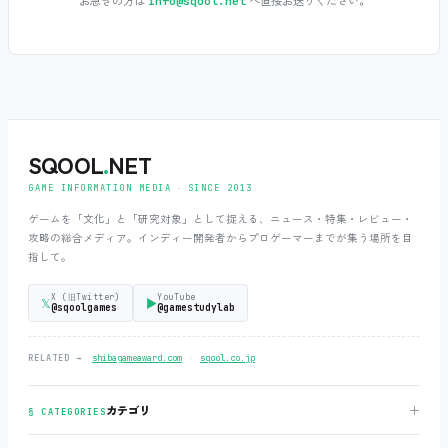
お急ぎの方は
へ直接お送りください。
info@sqool.net
SQOOL
.
NET
GAME INFORMATION MEDIA ‧ SINCE 2013
ゲームを「文化」と「研究対象」として捉える、ニュース・特集・レビュー・
攻略の総合メディア。インディー開発者からプロゲーマーまでが集う場所を目
指して。
X (旧Twitter)
YouTube
𝕏
▶
@sqoolgames
@gamestudylab
‧
RELATED →
shibagameaward.com
sqool.co.jp
＋
カテゴリ
§ CATEGORIES