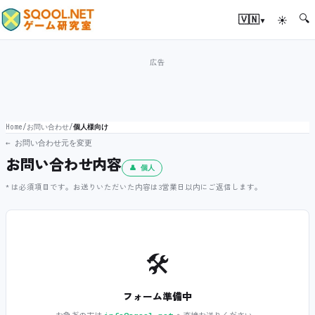
🔍
▾
🇻🇳
☀
Home
/
お問い合わせ
/
個人様向け
← お問い合わせ元を変更
お問い合わせ内容
👤 個人
* は必須項目です。お送りいただいた内容は3営業日以内にご返信します。
🛠️
フォーム準備中