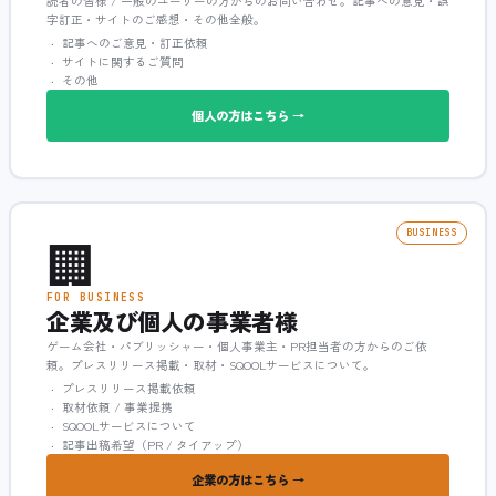
読者の皆様 / 一般のユーザーの方からのお問い合わせ。記事への意見・誤
字訂正・サイトのご感想・その他全般。
記事へのご意見・訂正依頼
サイトに関するご質問
その他
個人の方はこちら →
🏢
BUSINESS
FOR BUSINESS
企業及び個人の事業者様
ゲーム会社・パブリッシャー・個人事業主・PR担当者の方からのご依
頼。プレスリリース掲載・取材・SQOOLサービスについて。
プレスリリース掲載依頼
取材依頼 / 事業提携
SQOOLサービスについて
記事出稿希望（PR / タイアップ）
企業の方はこちら →