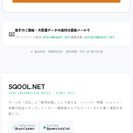
急ぎのご連絡・大容量データの送付は直接メールで
📧
プレスリリース受付:
‧
業務全般:
press@sqool.net
contact@sqool.net
※ 返信目安：3営業日以内 ‧ 受付時間：平日 10:00-18:00
SQOOL
.
NET
GAME INFORMATION MEDIA ‧ SINCE 2013
ゲームを「文化」と「研究対象」として捉える、ニュース・特集・レビュー・
攻略の総合メディア。インディー開発者からプロゲーマーまでが集う場所を目
指して。
X (旧Twitter)
YouTube
𝕏
▶
@sqoolgames
@gamestudylab