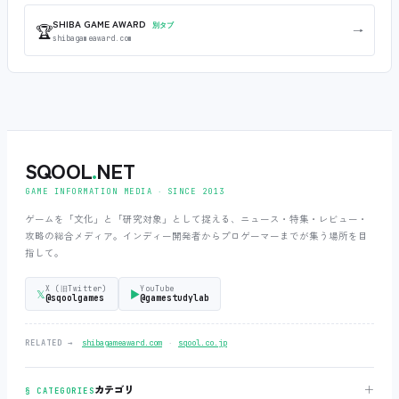
SHIBA GAME AWARD
🏆
別タブ
→
shibagameaward.com
SQOOL
.
NET
GAME INFORMATION MEDIA ‧ SINCE 2013
ゲームを「文化」と「研究対象」として捉える、ニュース・特集・レビュー・
攻略の総合メディア。インディー開発者からプロゲーマーまでが集う場所を目
指して。
X (旧Twitter)
YouTube
𝕏
▶
@sqoolgames
@gamestudylab
‧
RELATED →
shibagameaward.com
sqool.co.jp
＋
カテゴリ
§ CATEGORIES