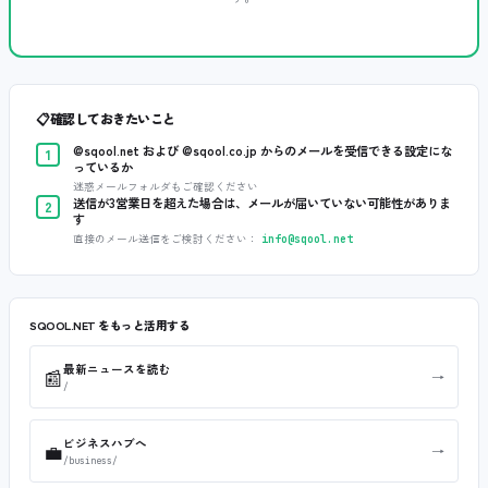
📋
確認しておきたいこと
@sqool.net および @sqool.co.jp からのメールを受信できる設定にな
1
っているか
迷惑メールフォルダもご確認ください
送信が3営業日を超えた場合は、メールが届いていない可能性がありま
2
す
直接のメール送信をご検討ください：
info@sqool.net
SQOOL.NET をもっと活用する
最新ニュースを読む
📰
→
/
ビジネスハブへ
💼
→
/business/