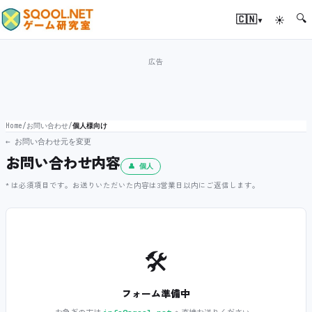
🔍
▾
🇨🇳
☀
Home
/
お問い合わせ
/
個人様向け
← お問い合わせ元を変更
お問い合わせ内容
👤 個人
* は必須項目です。お送りいただいた内容は3営業日以内にご返信します。
🛠️
フォーム準備中