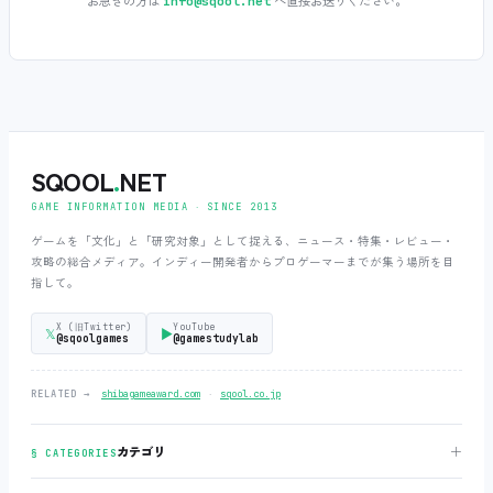
お急ぎの方は
へ直接お送りください。
info@sqool.net
SQOOL
.
NET
GAME INFORMATION MEDIA ‧ SINCE 2013
ゲームを「文化」と「研究対象」として捉える、ニュース・特集・レビュー・
攻略の総合メディア。インディー開発者からプロゲーマーまでが集う場所を目
指して。
X (旧Twitter)
YouTube
𝕏
▶
@sqoolgames
@gamestudylab
‧
RELATED →
shibagameaward.com
sqool.co.jp
＋
カテゴリ
§ CATEGORIES