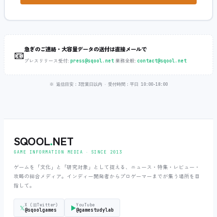
急ぎのご連絡・大容量データの送付は直接メールで
📧
プレスリリース受付:
‧
業務全般:
press@sqool.net
contact@sqool.net
※ 返信目安：3営業日以内 ‧ 受付時間：平日 10:00-18:00
SQOOL
.
NET
GAME INFORMATION MEDIA ‧ SINCE 2013
ゲームを「文化」と「研究対象」として捉える、ニュース・特集・レビュー・
攻略の総合メディア。インディー開発者からプロゲーマーまでが集う場所を目
指して。
X (旧Twitter)
YouTube
𝕏
▶
@sqoolgames
@gamestudylab