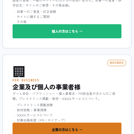
読者の皆様 / 一般のユーザーの方からのお問い合わせ。記事への意見・誤
字訂正・サイトのご感想・その他全般。
記事へのご意見・訂正依頼
サイトに関するご質問
その他
個人の方はこちら →
🏢
BUSINESS
FOR BUSINESS
企業及び個人の事業者様
ゲーム会社・パブリッシャー・個人事業主・PR担当者の方からのご依
頼。プレスリリース掲載・取材・SQOOLサービスについて。
プレスリリース掲載依頼
取材依頼 / 事業提携
SQOOLサービスについて
記事出稿希望（PR / タイアップ）
企業の方はこちら →