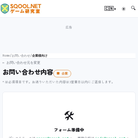
🔍
▾
🇨🇳
☀
Home
/
お問い合わせ
/
企業様向け
← お問い合わせ元を変更
お問い合わせ内容
🏢 企業
* は必須項目です。お送りいただいた内容は3営業日以内にご返信します。
🛠️
フォーム準備中