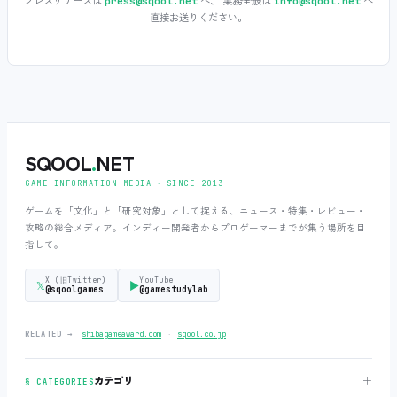
プレスリリースは
へ、 業務全般は
へ
press@sqool.net
info@sqool.net
直接お送りください。
SQOOL
.
NET
GAME INFORMATION MEDIA ‧ SINCE 2013
ゲームを「文化」と「研究対象」として捉える、ニュース・特集・レビュー・
攻略の総合メディア。インディー開発者からプロゲーマーまでが集う場所を目
指して。
X (旧Twitter)
YouTube
𝕏
▶
@sqoolgames
@gamestudylab
‧
RELATED →
shibagameaward.com
sqool.co.jp
＋
カテゴリ
§ CATEGORIES