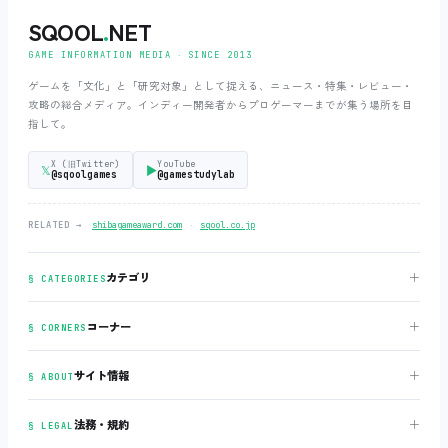
SQOOL
.
NET
GAME INFORMATION MEDIA ‧ SINCE 2013
ゲームを「文化」と「研究対象」として捉える、ニュース・特集・レビュー・
攻略の総合メディア。インディー開発者からプロゲーマーまでが集う場所を目
指して。
X (旧Twitter)
YouTube
𝕏
▶
@sqoolgames
@gamestudylab
‧
RELATED →
shibagameaward.com
sqool.co.jp
＋
カテゴリ
§ CATEGORIES
＋
コーナー
§ CORNERS
＋
サイト情報
§ ABOUT
＋
法務・規約
§ LEGAL