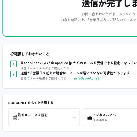
送信が完了し
お問い合わせいただき、ありがとう
内容を確認の上、3営業日以内にご記入のメールア
📋
確認しておきたいこと
@sqool.net および @sqool.co.jp からのメールを受信できる設定になって
1
迷惑メールフォルダもご確認ください
送信が3営業日を超えた場合は、メールが届いていない可能性があります
2
直接のメール送信をご検討ください：
info@sqool.net
SQOOL.NET をもっと活用する
最新ニュースを読む
ビジネスハブへ
📰
💼
→
/
/business/