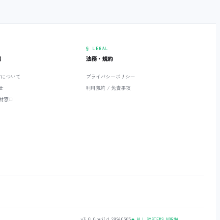
§ LEGAL
報
法務・規約
ETについて
プライバシーポリシー
せ
利用規約 / 免責事項
材窓口
v3.0.0
‧
build 20260505
‧
● ALL SYSTEMS NORMAL