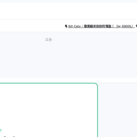
🐈
Sill Cats：像素貓來到你的電腦！（by SQOOL）

T