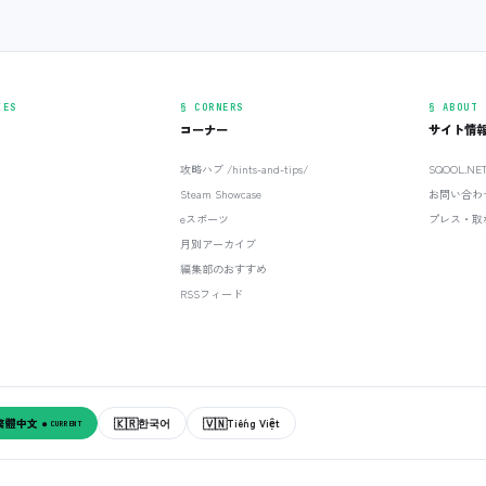
IES
§ CORNERS
§ ABOUT
コーナー
サイト情
攻略ハブ /hints-and-tips/
SQOOL.N
Steam Showcase
お問い合わ
eスポーツ
プレス・取
月別アーカイブ
編集部のおすすめ
RSSフィード
🇰🇷
🇻🇳
繁體中文
한국어
Tiếng Việt
● CURRENT