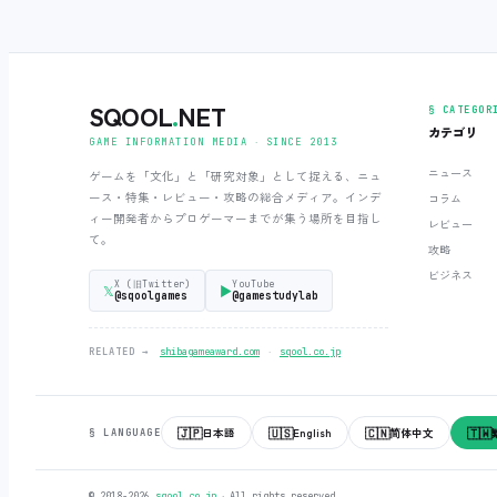
SQOOL
.
NET
§ CATEGOR
カテゴリ
GAME INFORMATION MEDIA ‧ SINCE 2013
ニュース
ゲームを「文化」と「研究対象」として捉える、ニュ
ース・特集・レビュー・攻略の総合メディア。インデ
コラム
ィー開発者からプロゲーマーまでが集う場所を目指し
レビュー
て。
攻略
ビジネス
X (旧Twitter)
YouTube
𝕏
▶
@sqoolgames
@gamestudylab
‧
RELATED →
shibagameaward.com
sqool.co.jp
🇯🇵
🇺🇸
🇨🇳
🇹🇼
日本語
English
简体中文
§ LANGUAGE
© 2018-2026
sqool.co.jp
‧ All rights reserved.