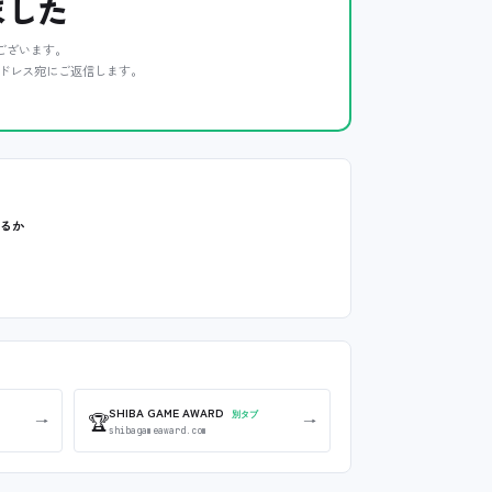
ました
ございます。
ドレス宛にご返信します。
いるか
SHIBA GAME AWARD
🏆
別タブ
→
→
shibagameaward.com