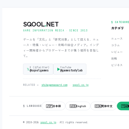
SQOOL
.
NET
§ CATEGOR
カテゴリ
GAME INFORMATION MEDIA ‧ SINCE 2013
ニュース
ゲームを「文化」と「研究対象」として捉える、ニュ
ース・特集・レビュー・攻略の総合メディア。インデ
コラム
ィー開発者からプロゲーマーまでが集う場所を目指し
レビュー
て。
攻略
ビジネス
X (旧Twitter)
YouTube
𝕏
▶
@sqoolgames
@gamestudylab
‧
RELATED →
shibagameaward.com
sqool.co.jp
🇯🇵
🇺🇸
🇨🇳
🇹🇼
日本語
English
简体中文
§ LANGUAGE
© 2018-2026
sqool.co.jp
‧ All rights reserved.