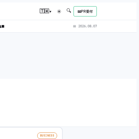
🔍
▾
🇹🇼
☀
📧
PR受付
‍⬛
📅
2026.08.07
BUSINESS