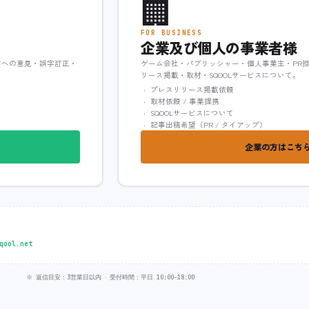
🏢
FOR BUSINESS
企業及び個人の事業者様
事への意見・誤字訂正・
ゲーム会社・パブリッシャー・個人事業主・PR
リース掲載・取材・SQOOLサービスについて。
プレスリリース掲載依頼
取材依頼 / 事業提携
SQOOLサービスについて
記事出稿希望（PR / タイアップ）
企業の方はこちら
qool.net
※ 返信目安：3営業日以内 ‧ 受付時間：平日 10:00-18:00