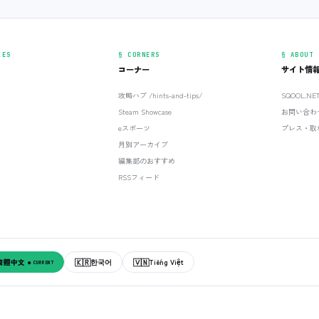
IES
§ CORNERS
§ ABOUT
コーナー
サイト情
攻略ハブ /hints-and-tips/
SQOOL.N
Steam Showcase
お問い合わ
eスポーツ
プレス・取
月別アーカイブ
編集部のおすすめ
RSSフィード
🇰🇷
🇻🇳
繁體中文
한국어
Tiếng Việt
● CURRENT