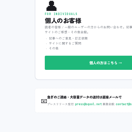
👤
FOR INDIVIDUALS
個人のお客様
読者の皆様 / 一般のユーザーの方からのお問い合わせ。記
サイトのご感想・その他全般。
記事へのご意見・訂正依頼
サイトに関するご質問
その他
個人の方はこちら →
急ぎのご連絡・大容量データの送付は直接メールで
📧
プレスリリース受付:
‧
業務全般:
press@sqool.net
contact@s